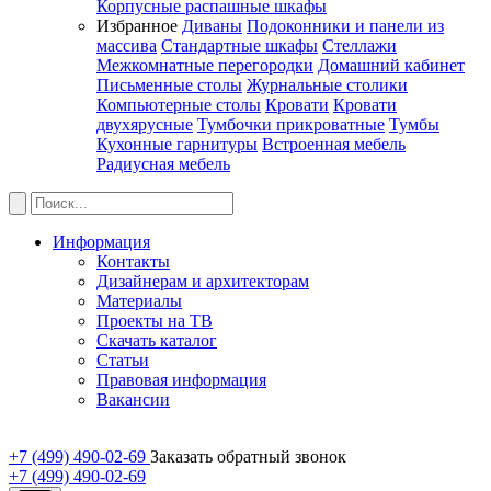
Корпусные распашные шкафы
Избранное
Диваны
Подоконники и панели из
массива
Стандартные шкафы
Стеллажи
Межкомнатные перегородки
Домашний кабинет
Письменные столы
Журнальные столики
Компьютерные столы
Кровати
Кровати
двухярусные
Тумбочки прикроватные
Тумбы
Кухонные гарнитуры
Встроенная мебель
Радиусная мебель
Информация
Контакты
Дизайнерам и архитекторам
Материалы
Проекты на ТВ
Скачать каталог
Статьи
Правовая информация
Вакансии
+7 (499) 490-02-69
Заказать обратный звонок
+7 (499) 490-02-69