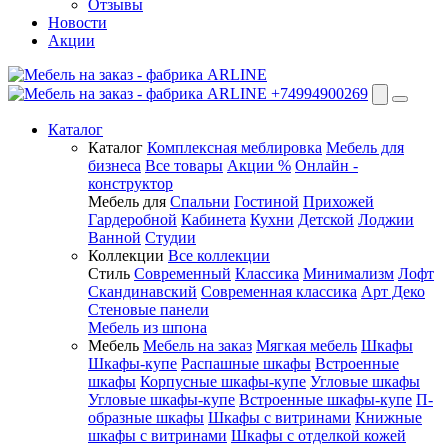
Отзывы
Новости
Акции
+74994900269
Каталог
Каталог
Комплексная меблировка
Мебель для
бизнеса
Все товары
Акции %
Онлайн -
конструктор
Мебель для
Спальни
Гостиной
Прихожей
Гардеробной
Кабинета
Кухни
Детской
Лоджии
Ванной
Студии
Коллекции
Все коллекции
Стиль
Современный
Классика
Минимализм
Лофт
Скандинавский
Современная классика
Арт Деко
Стеновые панели
Мебель из шпона
Мебель
Мебель на заказ
Мягкая мебель
Шкафы
Шкафы-купе
Распашные шкафы
Встроенные
шкафы
Корпусные шкафы-купе
Угловые шкафы
Угловые шкафы-купе
Встроенные шкафы-купе
П-
образные шкафы
Шкафы с витринами
Книжные
шкафы с витринами
Шкафы c отделкой кожей