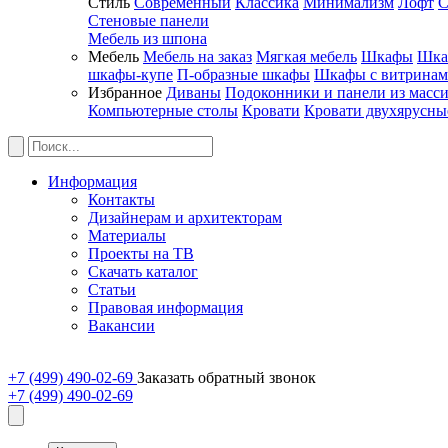
Стиль
Современный
Классика
Минимализм
Лофт
С
Стеновые панели
Мебель из шпона
Мебель
Мебель на заказ
Мягкая мебель
Шкафы
Шка
шкафы-купе
П-образные шкафы
Шкафы с витрина
Избранное
Диваны
Подоконники и панели из масс
Компьютерные столы
Кровати
Кровати двухярусны
Информация
Контакты
Дизайнерам и архитекторам
Материалы
Проекты на ТВ
Скачать каталог
Статьи
Правовая информация
Вакансии
+7 (499) 490-02-69
Заказать обратный звонок
+7 (499) 490-02-69