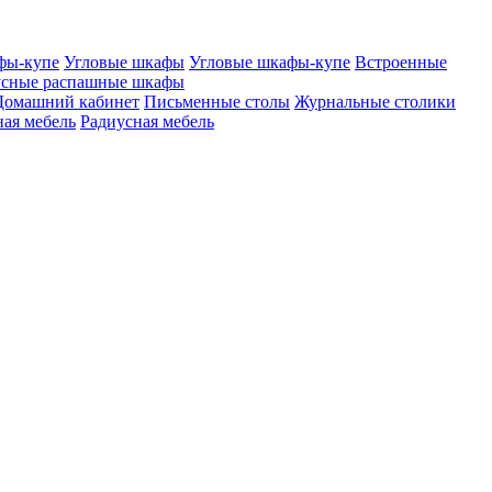
фы-купе
Угловые шкафы
Угловые шкафы-купе
Встроенные
сные распашные шкафы
Домашний кабинет
Письменные столы
Журнальные столики
ая мебель
Радиусная мебель