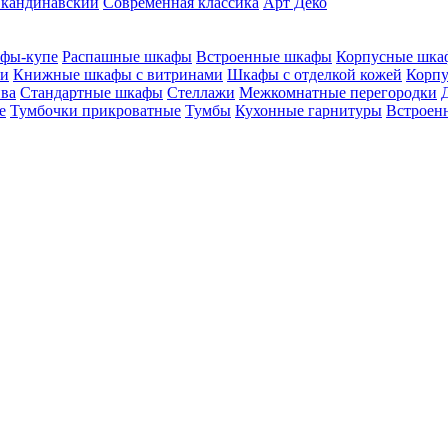
кандинавский
Современная классика
Арт Деко
фы-купе
Распашные шкафы
Встроенные шкафы
Корпусные шка
ми
Книжные шкафы с витринами
Шкафы c отделкой кожей
Корпу
ива
Стандартные шкафы
Стеллажи
Межкомнатные перегородки
е
Тумбочки прикроватные
Тумбы
Кухонные гарнитуры
Встроенн