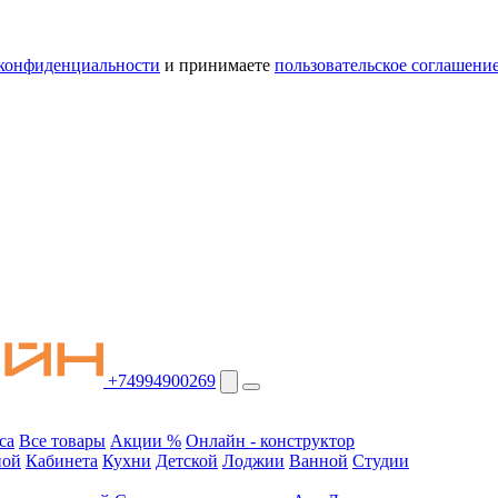
конфиденциальности
и принимаете
пользовательское соглашени
+74994900269
са
Все товары
Акции %
Онлайн - конструктор
ной
Кабинета
Кухни
Детской
Лоджии
Ванной
Студии