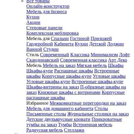
Все товары
Онлайн-конструктор
Мебель для бизнеса
Кухни
Акции
Стеновые панели
Комплексная меблировка
Мебель для
Спальни
Гостиной
Прихожей
Гардеробной
Кабинета
Кухни
Детской
Лоджии
Ванной
Студии
Стиль
Современный
Классика
Минимализм
Лофт
Скандинавский
Современная классика
Арт Деко
Мебель
Мебель на заказ
Мягкая мебель
Шкафы
Шкафы-купе
Распашные шкафы
Встроенные
шкафы
Корпусные шкафы-купе
Угловые шкафы
Угловые шкафы-купе
Встроенные шкафы-купе
Шкафы-витрины на заказ
П-образные шкафы на
заказ
Книжные шкафы с витринами
Корпусные
распашные шкафы
Избранное
Межкомнатные перегородки на заказ
Мебель для домашнего кабинета
Столы
Письменные столы
Журнальные столики на заказ
Детские двухъярусные кровати
Прикроватные
тумбы на заказ
Тумбы
Встроенная мебель
Радиусная мебель
Стеллажи