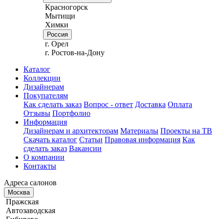
Красногорск
Мытищи
Химки
Россия
г. Орел
г. Ростов-на-Дону
Каталог
Коллекции
Дизайнерам
Покупателям
Как сделать заказ
Вопрос - ответ
Доставка
Оплата
Отзывы
Портфолио
Информация
Дизайнерам и архитекторам
Материалы
Проекты на ТВ
Скачать каталог
Статьи
Правовая информация
Как
сделать заказ
Вакансии
О компании
Контакты
Адреса салонов
Москва
Пражская
Автозаводская