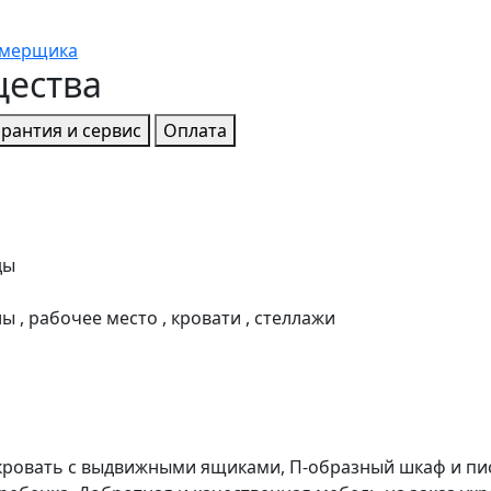
амерщика
щества
арантия и сервис
Оплата
ды
 , рабочее место , кровати , стеллажи
 кровать с выдвижными ящиками, П-образный шкаф и пис