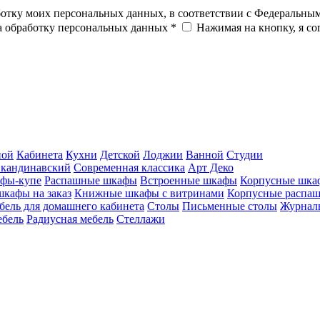
ботку моих персональных данных, в соответствии с Федеральны
на обработку персональных данных *
Нажимая на кнопку, я с
ной
Кабинета
Кухни
Детской
Лоджии
Ванной
Студии
кандинавский
Современная классика
Арт Деко
фы-купе
Распашные шкафы
Встроенные шкафы
Корпусные шка
шкафы на заказ
Книжные шкафы с витринами
Корпусные распа
бель для домашнего кабинета
Столы
Письменные столы
Журналь
ебель
Радиусная мебель
Стеллажи