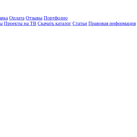
авка
Оплата
Отзывы
Портфолио
лы
Проекты на ТВ
Скачать каталог
Статьи
Правовая информация