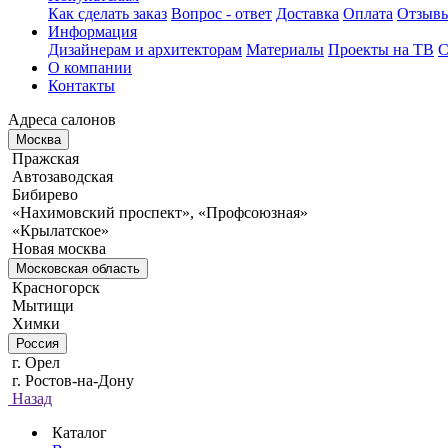
Как сделать заказ
Вопрос - ответ
Доставка
Оплата
Отзыв
Информация
Дизайнерам и архитекторам
Материалы
Проекты на ТВ
С
О компании
Контакты
Адреса салонов
Москва
Пражская
Автозаводская
Бибирево
«Нахимовский проспект», «Профсоюзная»
«Крылатское»
Новая москва
Московская область
Красногорск
Мытищи
Химки
Россия
г. Орел
г. Ростов-на-Дону
Назад
Каталог