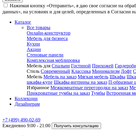
Нажимая кнопку «Отправить», я даю свое согласие на обра
данных», на условиях и для целей, определенных в Согласии 
Каталог
Все товары
Онлайн-конструктор
Мебель для бизнеса
Кухни
Акции
Стеновые панели
Комплексная меблировка
Мебель для
Спальни
Гостиной
Прихожей
Гардероб
Стиль
Современный
Классика
Минимализм
Лофт
С
Мебель
Мебель на заказ
Мягкая мебель
Шкафы
Шка
шкафы-купе
Шкафы-витрины на заказ
П-образные 
Избранное
Межкомнатные перегородки на заказ
Ме
Прикроватные тумбы на заказ
Тумбы
Встроенная м
Коллекции
Дизайнерам
+7 (499) 490-02-69
Ежедневно 9:00 - 21:00
Получить консультацию