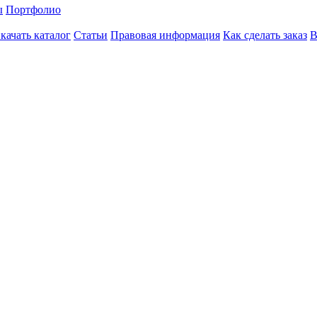
ы
Портфолио
качать каталог
Статьи
Правовая информация
Как сделать заказ
В