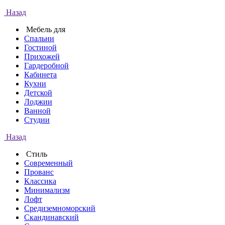
Назад
Мебель для
Спальни
Гостиной
Прихожей
Гардеробной
Кабинета
Кухни
Детской
Лоджии
Ванной
Студии
Назад
Стиль
Современный
Прованс
Классика
Минимализм
Лофт
Средиземноморский
Скандинавский