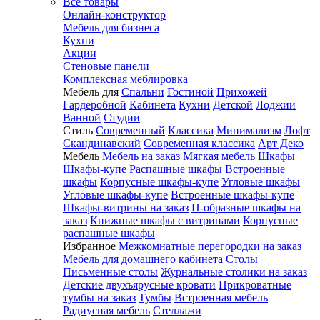
Все товары
Онлайн-конструктор
Мебель для бизнеса
Кухни
Акции
Стеновые панели
Комплексная меблировка
Мебель для
Спальни
Гостиной
Прихожей
Гардеробной
Кабинета
Кухни
Детской
Лоджии
Ванной
Студии
Стиль
Современный
Классика
Минимализм
Лофт
Скандинавский
Современная классика
Арт Деко
Мебель
Мебель на заказ
Мягкая мебель
Шкафы
Шкафы-купе
Распашные шкафы
Встроенные
шкафы
Корпусные шкафы-купе
Угловые шкафы
Угловые шкафы-купе
Встроенные шкафы-купе
Шкафы-витрины на заказ
П-образные шкафы на
заказ
Книжные шкафы с витринами
Корпусные
распашные шкафы
Избранное
Межкомнатные перегородки на заказ
Мебель для домашнего кабинета
Столы
Письменные столы
Журнальные столики на заказ
Детские двухъярусные кровати
Прикроватные
тумбы на заказ
Тумбы
Встроенная мебель
Радиусная мебель
Стеллажи