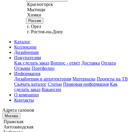
Красногорск
Мытищи
Химки
Россия
г. Орел
г. Ростов-на-Дону
Каталог
Коллекции
Дизайнерам
Покупателям
Как сделать заказ
Вопрос - ответ
Доставка
Оплата
Отзывы
Портфолио
Информация
Дизайнерам и архитекторам
Материалы
Проекты на ТВ
Скачать каталог
Статьи
Правовая информация
Как
сделать заказ
Вакансии
О компании
Контакты
Адреса салонов
Москва
Пражская
Автозаводская