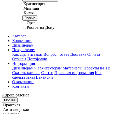
Красногорск
Мытищи
Химки
Россия
г. Орел
г. Ростов-на-Дону
Каталог
Коллекции
Дизайнерам
Покупателям
Как сделать заказ
Вопрос - ответ
Доставка
Оплата
Отзывы
Портфолио
Информация
Дизайнерам и архитекторам
Материалы
Проекты на ТВ
Скачать каталог
Статьи
Правовая информация
Как
сделать заказ
Вакансии
О компании
Контакты
Адреса салонов
Москва
Пражская
Автозаводская