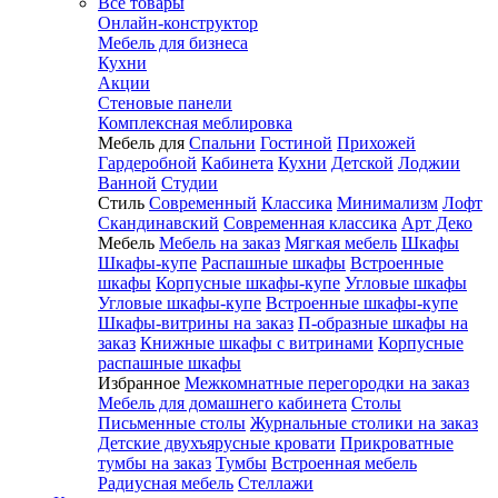
Все товары
Онлайн-конструктор
Мебель для бизнеса
Кухни
Акции
Стеновые панели
Комплексная меблировка
Мебель для
Спальни
Гостиной
Прихожей
Гардеробной
Кабинета
Кухни
Детской
Лоджии
Ванной
Студии
Стиль
Современный
Классика
Минимализм
Лофт
Скандинавский
Современная классика
Арт Деко
Мебель
Мебель на заказ
Мягкая мебель
Шкафы
Шкафы-купе
Распашные шкафы
Встроенные
шкафы
Корпусные шкафы-купе
Угловые шкафы
Угловые шкафы-купе
Встроенные шкафы-купе
Шкафы-витрины на заказ
П-образные шкафы на
заказ
Книжные шкафы с витринами
Корпусные
распашные шкафы
Избранное
Межкомнатные перегородки на заказ
Мебель для домашнего кабинета
Столы
Письменные столы
Журнальные столики на заказ
Детские двухъярусные кровати
Прикроватные
тумбы на заказ
Тумбы
Встроенная мебель
Радиусная мебель
Стеллажи