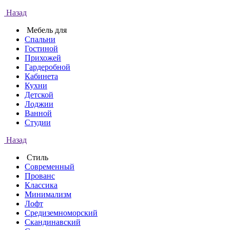
Назад
Мебель для
Спальни
Гостиной
Прихожей
Гардеробной
Кабинета
Кухни
Детской
Лоджии
Ванной
Студии
Назад
Стиль
Современный
Прованс
Классика
Минимализм
Лофт
Средиземноморский
Скандинавский