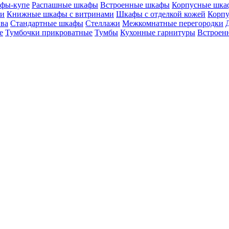
фы-купе
Распашные шкафы
Встроенные шкафы
Корпусные шка
ми
Книжные шкафы с витринами
Шкафы c отделкой кожей
Корпу
ива
Стандартные шкафы
Стеллажи
Межкомнатные перегородки
е
Тумбочки прикроватные
Тумбы
Кухонные гарнитуры
Встроенн