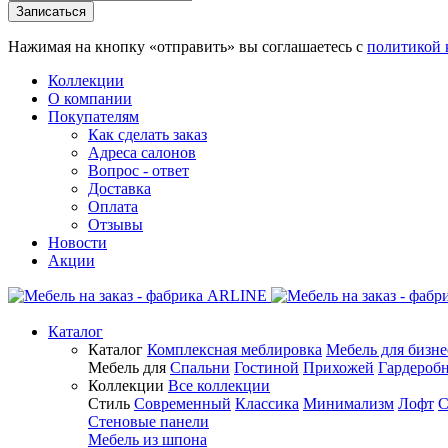
Нажимая на кнопку «отправить» вы соглашаетесь с
политикой 
Коллекции
О компании
Покупателям
Как сделать заказ
Адреса салонов
Вопрос - ответ
Доставка
Оплата
Отзывы
Новости
Акции
Каталог
Каталог
Комплексная меблировка
Мебель для бизне
Мебель для
Спальни
Гостиной
Прихожей
Гардероб
Коллекции
Все коллекции
Стиль
Современный
Классика
Минимализм
Лофт
С
Стеновые панели
Мебель из шпона