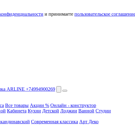
конфиденциальности
и принимаете
пользовательское соглашени
+74994900269
са
Все товары
Акции %
Онлайн - конструктор
ной
Кабинета
Кухни
Детской
Лоджии
Ванной
Студии
кандинавский
Современная классика
Арт Деко