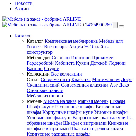
Новости
Акции
+74994900269
Каталог
Каталог
Комплексная меблировка
Мебель для
бизнеса
Все товары
Акции %
Онлайн -
конструктор
Мебель для
Спальни
Гостиной
Прихожей
Гардеробной
Кабинета
Кухни
Детской
Лоджии
Ванной
Студии
Коллекции
Все коллекции
Стиль
Современный
Классика
Минимализм
Лофт
Скандинавский
Современная классика
Арт Деко
Стеновые панели
Мебель из шпона
Мебель
Мебель на заказ
Мягкая мебель
Шкафы
Шкафы-купе
Распашные шкафы
Встроенные
шкафы
Корпусные шкафы-купе
Угловые шкафы
Угловые шкафы-купе
Встроенные шкафы-купе
П-
образные шкафы
Шкафы с витринами
Книжные
шкафы с витринами
Шкафы c отделкой кожей
Корпусные распашные шкафы