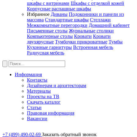
шкафы с витринами
Шкафы c отделкой кожей
Корпусные распашные шкафы
Избранное
Диваны
Подоконники и панели из
массива
Стандартные шкафы
Стеллажи
Межкомнатные перегородки
Домашний кабинет
Письменные столы
Журнальные столики
Компьютерные столы
Кровати
Кровати
двухярусные
Тумбочки прикроватные
Тумбы
Кухонные гарнитуры
Встроенная мебель
Радиусная мебель
Информация
Контакты
Дизайнерам и архитекторам
Материалы
Проекты на ТВ
Скачать каталог
Статьи
Правовая информация
Вакансии
+7 (499) 490-02-69
Заказать обратный звонок