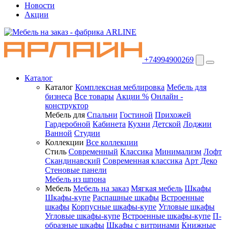
Новости
Акции
+74994900269
Каталог
Каталог
Комплексная меблировка
Мебель для
бизнеса
Все товары
Акции %
Онлайн -
конструктор
Мебель для
Спальни
Гостиной
Прихожей
Гардеробной
Кабинета
Кухни
Детской
Лоджии
Ванной
Студии
Коллекции
Все коллекции
Стиль
Современный
Классика
Минимализм
Лофт
Скандинавский
Современная классика
Арт Деко
Стеновые панели
Мебель из шпона
Мебель
Мебель на заказ
Мягкая мебель
Шкафы
Шкафы-купе
Распашные шкафы
Встроенные
шкафы
Корпусные шкафы-купе
Угловые шкафы
Угловые шкафы-купе
Встроенные шкафы-купе
П-
образные шкафы
Шкафы с витринами
Книжные