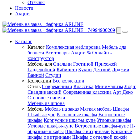
Отзывы
Новости
Акции
+74994900269
Каталог
Каталог
Комплексная меблировка
Мебель для
бизнеса
Все товары
Акции %
Онлайн -
конструктор
Мебель для
Спальни
Гостиной
Прихожей
Гардеробной
Кабинета
Кухни
Детской
Лоджии
Ванной
Студии
Коллекции
Все коллекции
Стиль
Современный
Классика
Минимализм
Лофт
Скандинавский
Современная классика
Арт Деко
Стеновые панели
Мебель из шпона
Мебель
Мебель на заказ
Мягкая мебель
Шкафы
Шкафы-купе
Распашные шкафы
Встроенные
шкафы
Корпусные шкафы-купе
Угловые шкафы
Угловые шкафы-купе
Встроенные шкафы-купе
П-
образные шкафы
Шкафы с витринами
Книжные
шкафы с витринами
Шкафы c отделкой кожей