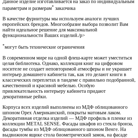
Данное изделие изготавливается на заказ по индивидуальным
*
параметрам и размерам
заказчика
В качестве фурнитуры мы используем аналоги лучших
европейских брендов. Многообразие выбора позволит Вам
найти идеальное решение для максимальной
функциональности Ваших изделий./p>
*
могут быть технические ограничения
В современном мире на одной флеш-карте может уместиться
целая библиотека. Однако, коллекция книг на цифровом
носителе не создает неповторимой атмосферы и не украшает
интерьер домашнего кабинета так, как это делают книги в
классических переплетах в тандеме с правильно подобранной,
качественной и красивой мебелью. Особую
привлекательность интерьеру кабинета придают
декоративные рейки.
Корпуса всех изделий выполнены из МДФ облицованного
шпоном Орех Американский, покрыты матовым лаком.
Декоративная отделка изделий — МДФ профиль в пленке из
коллекции METAL SENSE. Фасады шкафов из стекла бронза,
фасады тумбы из МДФ облицованного шпоном Венге. На
выдвижном ящике стола биометрический замок, на фасаде