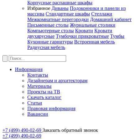
Корпусные распашные шкафы
Избранное
Диваны
Подоконники и панели из
массива
Стандартные шкафы
Стеллажи
Межкомнатные перегородки
Домашний кабинет
Письменные столы
Журнальные столики
Компьютерные столы
Кровати
Кровати
двухярусные
Тумбочки прикроватные
Тумбы
Кухонные гарнитуры
Встроенная мебель
Радиусная мебель
Информация
Контакты
Дизайнерам и архитекторам
Материалы
Проекты на ТВ
Скачать каталог
Статьи
Правовая информация
Вакансии
+7 (499) 490-02-69
Заказать обратный звонок
+7 (499) 490-02-69