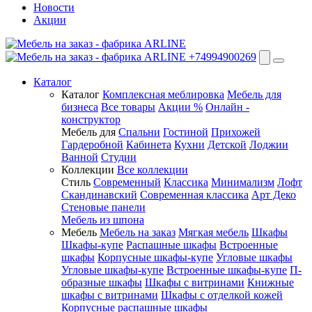
Новости
Акции
+74994900269
Каталог
Каталог
Комплексная меблировка
Мебель для
бизнеса
Все товары
Акции %
Онлайн -
конструктор
Мебель для
Спальни
Гостиной
Прихожей
Гардеробной
Кабинета
Кухни
Детской
Лоджии
Ванной
Студии
Коллекции
Все коллекции
Стиль
Современный
Классика
Минимализм
Лофт
Скандинавский
Современная классика
Арт Деко
Стеновые панели
Мебель из шпона
Мебель
Мебель на заказ
Мягкая мебель
Шкафы
Шкафы-купе
Распашные шкафы
Встроенные
шкафы
Корпусные шкафы-купе
Угловые шкафы
Угловые шкафы-купе
Встроенные шкафы-купе
П-
образные шкафы
Шкафы с витринами
Книжные
шкафы с витринами
Шкафы c отделкой кожей
Корпусные распашные шкафы