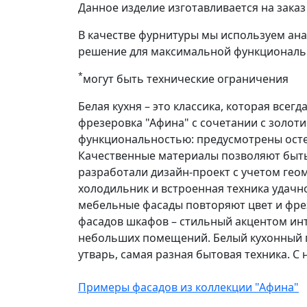
Данное изделие изготавливается на зак
В качестве фурнитуры мы используем ан
решение для максимальной функциональ
*
могут быть технические ограничения
Белая кухня – это классика, которая всег
фрезеровка "Афина" с сочетании с золот
функциональностью: предусмотрены остек
Качественные материалы позволяют быть
разработали дизайн-проект с учетом ге
холодильник и встроенная техника удачно
мебельные фасады повторяют цвет и фрез
фасадов шкафов – стильный акцентом инт
небольших помещений. Белый кухонный га
утварь, самая разная бытовая техника. С 
Примеры фасадов из коллекции "Афина"