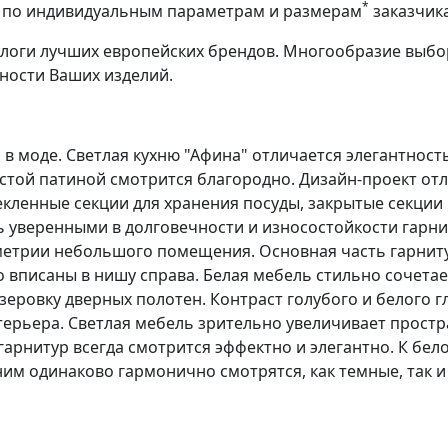
*
аз по индивидуальным параметрам и размерам
заказчик
алоги лучших европейских брендов. Многообразие выбо
ности Ваших изделий.
да в моде. Светлая кухню "Афина" отличается элегантнос
истой патиной смотрится благородно. Дизайн-проект от
ленные секции для хранения посуды, закрытые секции 
 уверенными в долговечности и износостойкости гарни
ометрии небольшого помещения. Основная часть гарнит
 вписаны в нишу справа. Белая мебель стильно сочетае
еровку дверных полотен. Контраст голубого и белого 
ерьера. Светлая мебель зрительно увеличивает простра
рнитур всегда смотрится эффектно и элегантно. К бел
ним одинаково гармонично смотрятся, как темные, так и