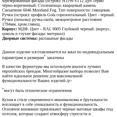
Фрезерованные фасады (остров): H1199 ST12 Дуб Термо
чёрно-коричневый. Столешница: кварцевый камень
Caesarstone 6046 Moorland Fog. Тип поверхности: глянцевая.
Ручки (остров): профиль Gola горизонтальный. Цвет - черный.
Ручки (пеналы): ручка-скоба, межцентровое расстояние
1794мм, хром глянец.
Корпус:
МДФ. Цвет – RAL 9005 Глубокий черный. (корпус,
цоколь и глухие фасады: материал)
Дверные системы:
распашные фасады
Данное изделие изготавливается на заказ по индивидуальным
*
параметрам и размерам
заказчика
В качестве фурнитуры мы используем аналоги лучших
европейских брендов. Многообразие выбора позволит Вам
найти идеальное решение для максимальной
функциональности Ваших изделий./p>
*
могут быть технические ограничения
Кухня в стиле современного минимализма и брутальности
воплощает в себе уникальность и функциональность.
Основное внимание привлекают черные матовые шкафы под
потолок, которые создают атмосферу строгости и