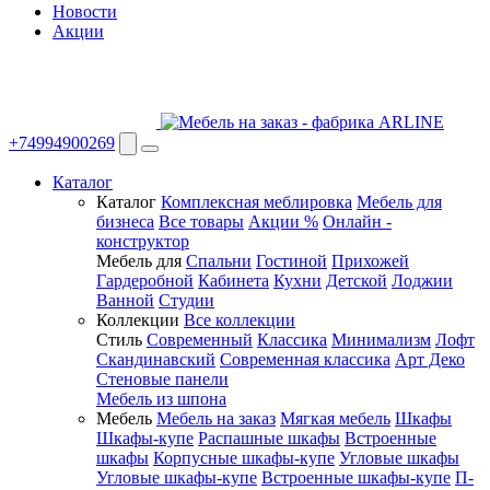
Новости
Акции
+74994900269
Каталог
Каталог
Комплексная меблировка
Мебель для
бизнеса
Все товары
Акции %
Онлайн -
конструктор
Мебель для
Спальни
Гостиной
Прихожей
Гардеробной
Кабинета
Кухни
Детской
Лоджии
Ванной
Студии
Коллекции
Все коллекции
Стиль
Современный
Классика
Минимализм
Лофт
Скандинавский
Современная классика
Арт Деко
Стеновые панели
Мебель из шпона
Мебель
Мебель на заказ
Мягкая мебель
Шкафы
Шкафы-купе
Распашные шкафы
Встроенные
шкафы
Корпусные шкафы-купе
Угловые шкафы
Угловые шкафы-купе
Встроенные шкафы-купе
П-