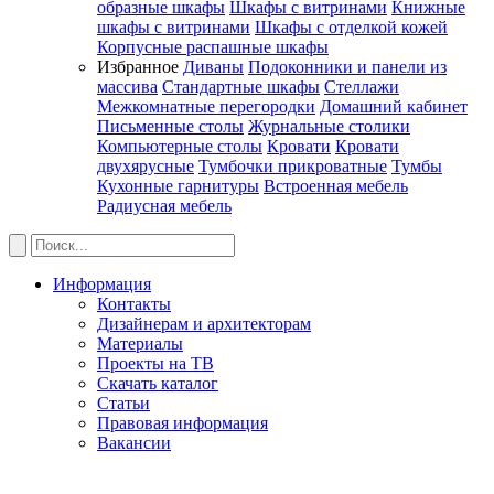
образные шкафы
Шкафы с витринами
Книжные
шкафы с витринами
Шкафы c отделкой кожей
Корпусные распашные шкафы
Избранное
Диваны
Подоконники и панели из
массива
Стандартные шкафы
Стеллажи
Межкомнатные перегородки
Домашний кабинет
Письменные столы
Журнальные столики
Компьютерные столы
Кровати
Кровати
двухярусные
Тумбочки прикроватные
Тумбы
Кухонные гарнитуры
Встроенная мебель
Радиусная мебель
Информация
Контакты
Дизайнерам и архитекторам
Материалы
Проекты на ТВ
Скачать каталог
Статьи
Правовая информация
Вакансии