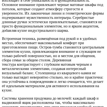
воплощает в себе уникальность и функциональность.
Основное внимание привлекают черные матовые шкафы под
потолок, которые создают атмосферу строгости и
уверенности. Их лаконичные линии и геометрические формы
подчеркивают мужественность интерьера. Серебристые
длинные ручки эстетически привлекательные, становятся не
просто функциональным элементом, но и ярким акцентом,
добавляя кухне индустриального шарма.
Встроенная техника, размещённая под рукой и в удобных
местах, обеспечивает максимальный комфорт при
приготовлении пищи. Остров-тумба становится центральным
элементом кухни, привлекающим внимание и служащим не
только рабочей поверхностью, но и местом для общения,
сбора семьи за общим столом. Деревянная
текстура контрастирует с глубоким матовым черным и
металлическими элементами, создавая интересный
визуальный баланс. Столешница из кварцевого камня не
только выглядит невероятно стильно, но и крайне практична:
она устойчива к повреждениям и легко очищается, что делает
её идеальным материалом для активного использования на
кухне.
Системы хранения продумана до мелочей: каждый шкаф и
выдвижной ящик расположены так, чтобы максимально
экономить пространство, при этом предлагая удобный доступ