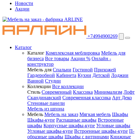
Новости
Акции
+74994900269
Каталог
Каталог
Комплексная меблировка
Мебель для
бизнеса
Все товары
Акции %
Онлайн -
конструктор
Мебель для
Спальни
Гостиной
Прихожей
Гардеробной
Кабинета
Кухни
Детской
Лоджии
Ванной
Студии
Коллекции
Все коллекции
Стиль
Современный
Классика
Минимализм
Лофт
Скандинавский
Современная классика
Арт Деко
Стеновые панели
Мебель из шпона
Мебель
Мебель на заказ
Мягкая мебель
Шкафы
Шкафы-купе
Распашные шкафы
Встроенные
шкафы
Корпусные шкафы-купе
Угловые шкафы
Угловые шкафы-купе
Встроенные шкафы-купе
П-
образные шкафы
Шкафы с витринами
Книжные