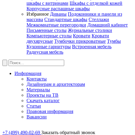
шкафы с витринами
Шкафы c отделкой кожей
Корпусные распашные шкафы
Избранное
Диваны
Подоконники и панели из
массива
Стандартные шкафы
Стеллажи
Межкомнатные перегородки
Домашний кабинет
Письменные столы
Журнальные столики
Компьютерные столы
Кровати
Кровати
двухярусные
Тумбочки прикроватные
Тумбы
Кухонные гарнитуры
Встроенная мебель
Радиусная мебель
Информация
Контакты
Дизайнерам и архитекторам
Материалы
Проекты на ТВ
Скачать каталог
Статьи
Правовая информация
Вакансии
+7 (499) 490-02-69
Заказать обратный звонок