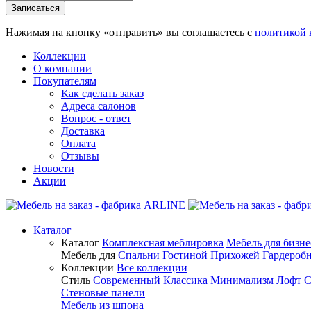
Нажимая на кнопку «отправить» вы соглашаетесь с
политикой 
Коллекции
О компании
Покупателям
Как сделать заказ
Адреса салонов
Вопрос - ответ
Доставка
Оплата
Отзывы
Новости
Акции
Каталог
Каталог
Комплексная меблировка
Мебель для бизне
Мебель для
Спальни
Гостиной
Прихожей
Гардероб
Коллекции
Все коллекции
Стиль
Современный
Классика
Минимализм
Лофт
С
Стеновые панели
Мебель из шпона