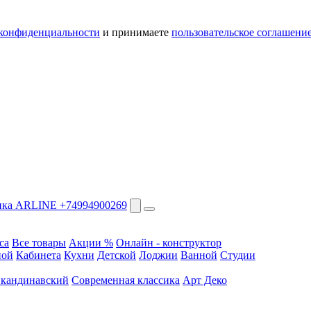
конфиденциальности
и принимаете
пользовательское соглашени
+74994900269
са
Все товары
Акции %
Онлайн - конструктор
ной
Кабинета
Кухни
Детской
Лоджии
Ванной
Студии
кандинавский
Современная классика
Арт Деко