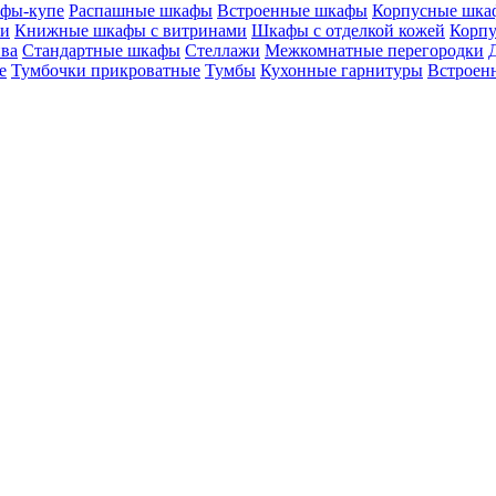
фы-купе
Распашные шкафы
Встроенные шкафы
Корпусные шка
ми
Книжные шкафы с витринами
Шкафы c отделкой кожей
Корпу
ива
Стандартные шкафы
Стеллажи
Межкомнатные перегородки
е
Тумбочки прикроватные
Тумбы
Кухонные гарнитуры
Встроенн