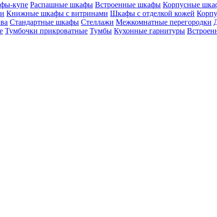
фы-купе
Распашные шкафы
Встроенные шкафы
Корпусные шка
ми
Книжные шкафы с витринами
Шкафы c отделкой кожей
Корпу
ива
Стандартные шкафы
Стеллажи
Межкомнатные перегородки
е
Тумбочки прикроватные
Тумбы
Кухонные гарнитуры
Встроенн