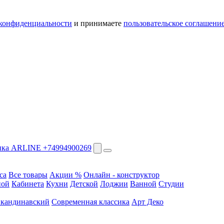
конфиденциальности
и принимаете
пользовательское соглашени
+74994900269
са
Все товары
Акции %
Онлайн - конструктор
ной
Кабинета
Кухни
Детской
Лоджии
Ванной
Студии
кандинавский
Современная классика
Арт Деко