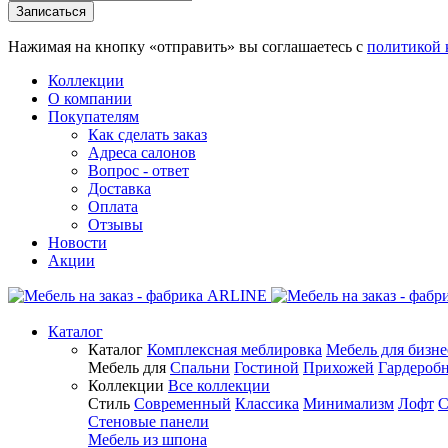
Нажимая на кнопку «отправить» вы соглашаетесь с
политикой 
Коллекции
О компании
Покупателям
Как сделать заказ
Адреса салонов
Вопрос - ответ
Доставка
Оплата
Отзывы
Новости
Акции
Каталог
Каталог
Комплексная меблировка
Мебель для бизне
Мебель для
Спальни
Гостиной
Прихожей
Гардероб
Коллекции
Все коллекции
Стиль
Современный
Классика
Минимализм
Лофт
С
Стеновые панели
Мебель из шпона