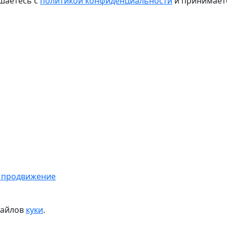
шаетесь с
политикой конфиденциальности
и принимае
 продвижение
файлов
куки
.