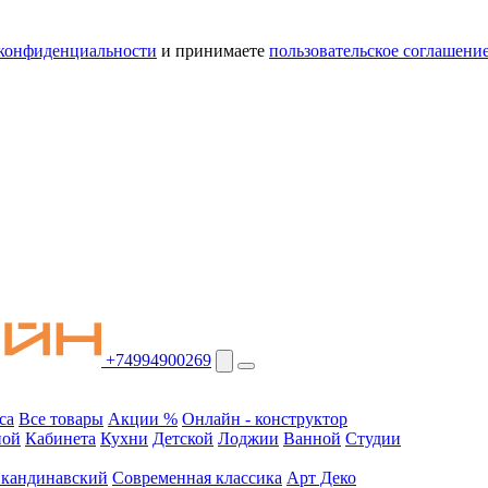
конфиденциальности
и принимаете
пользовательское соглашени
+74994900269
са
Все товары
Акции %
Онлайн - конструктор
ной
Кабинета
Кухни
Детской
Лоджии
Ванной
Студии
кандинавский
Современная классика
Арт Деко