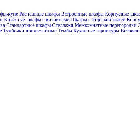
фы-купе
Распашные шкафы
Встроенные шкафы
Корпусные шка
ми
Книжные шкафы с витринами
Шкафы c отделкой кожей
Корпу
ива
Стандартные шкафы
Стеллажи
Межкомнатные перегородки
е
Тумбочки прикроватные
Тумбы
Кухонные гарнитуры
Встроенн