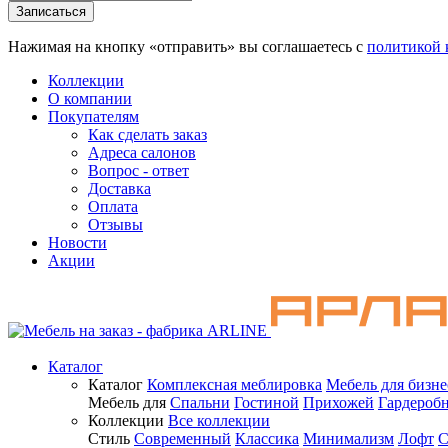
Нажимая на кнопку «отправить» вы соглашаетесь с
политикой 
Коллекции
О компании
Покупателям
Как сделать заказ
Адреса салонов
Вопрос - ответ
Доставка
Оплата
Отзывы
Новости
Акции
Каталог
Каталог
Комплексная меблировка
Мебель для бизне
Мебель для
Спальни
Гостиной
Прихожей
Гардероб
Коллекции
Все коллекции
Стиль
Современный
Классика
Минимализм
Лофт
С