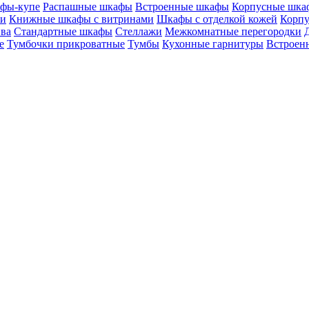
фы-купе
Распашные шкафы
Встроенные шкафы
Корпусные шка
ми
Книжные шкафы с витринами
Шкафы c отделкой кожей
Корпу
ива
Стандартные шкафы
Стеллажи
Межкомнатные перегородки
е
Тумбочки прикроватные
Тумбы
Кухонные гарнитуры
Встроенн