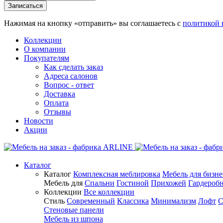
Нажимая на кнопку «отправить» вы соглашаетесь с
политикой 
Коллекции
О компании
Покупателям
Как сделать заказ
Адреса салонов
Вопрос - ответ
Доставка
Оплата
Отзывы
Новости
Акции
Каталог
Каталог
Комплексная меблировка
Мебель для бизне
Мебель для
Спальни
Гостиной
Прихожей
Гардероб
Коллекции
Все коллекции
Стиль
Современный
Классика
Минимализм
Лофт
С
Стеновые панели
Мебель из шпона