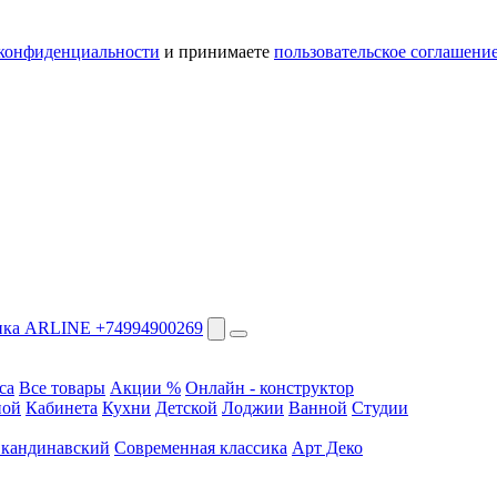
конфиденциальности
и принимаете
пользовательское соглашени
+74994900269
са
Все товары
Акции %
Онлайн - конструктор
ной
Кабинета
Кухни
Детской
Лоджии
Ванной
Студии
кандинавский
Современная классика
Арт Деко