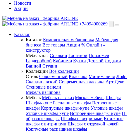
Новости
Акции
+74994900269
Каталог
Каталог
Комплексная меблировка
Мебель для
бизнеса
Все товары
Акции %
Онлайн -
конструктор
Мебель для
Спальни
Гостиной
Прихожей
Гардеробной
Кабинета
Кухни
Детской
Лоджии
Ванной
Студии
Коллекции
Все коллекции
Стиль
Современный
Классика
Минимализм
Лофт
Скандинавский
Современная классика
Арт Деко
Стеновые панели
Мебель из шпона
Мебель
Мебель на заказ
Мягкая мебель
Шкафы
Шкафы-купе
Распашные шкафы
Встроенные
шкафы
Корпусные шкафы-купе
Угловые шкафы
Угловые шкафы-купе
Встроенные шкафы-купе
П-
образные шкафы
Шкафы с витринами
Книжные
шкафы с витринами
Шкафы c отделкой кожей
Корпусные распашные шкафы