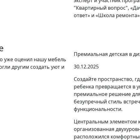
эксперт и участник прогр
"Квартирный вопрос", «Д
ответ» и «Школа ремонта»
е
Премиальная детская в ди
то уже оценил нашу мебель
30.12.2025
огли другим создать уют и
Создайте пространство, г
ребенка превращается в у
премиальное решение для
безупречный стиль встре
функциональности.
Центральным элементом к
организованная двухуровн
расположился комфортный