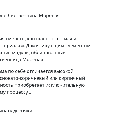
оне Лиственница Мореная
я смелого, контрастного стиля и
материалам. Доминирующим элементом
рхние модули, облицованные
твенница Мореная.
ма по себе отличается высокой
асновато-коричневый или кирпичный
рхность приобретает исключительную
у процессу...
мнату девочки