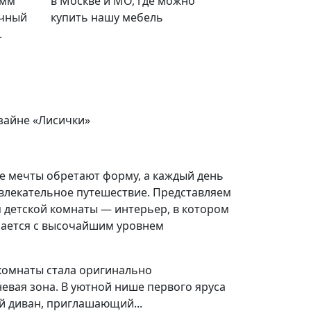
амм
в Москве и МО, где можно
ачный
купить нашу мебель
.
зайне «Лисички»
де мечты обретают форму, а каждый день
влекательное путешествие. Представляем
 детской комнаты — интерьер, в котором
чается с высочайшим уровнем
омнаты стала оригинально
евая зона. В уютной нише первого яруса
 диван, приглашающий...