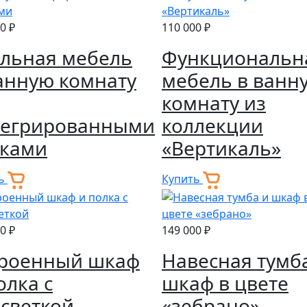
0 ₽
110 000 ₽
льная мебель
Функциональн
анную комнату
мебель в ванн
комнату из
тегрированными
коллекции
чками
«Вертикаль»
ть
Купить
0 ₽
149 000 ₽
троенный шкаф
Навесная тумб
олка с
шкаф в цвете
светкой
«зебрано»