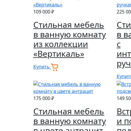
109 000 ₽
225 00
Стильная мебель
Сти
в ванную комнату
в в
из коллекции
с
«Вертикаль»
ин
ру
Купить
Купи
175 000 ₽
149 50
Стильная мебель
Вс
в ванную комнату
и п
в цвете антрацит
под