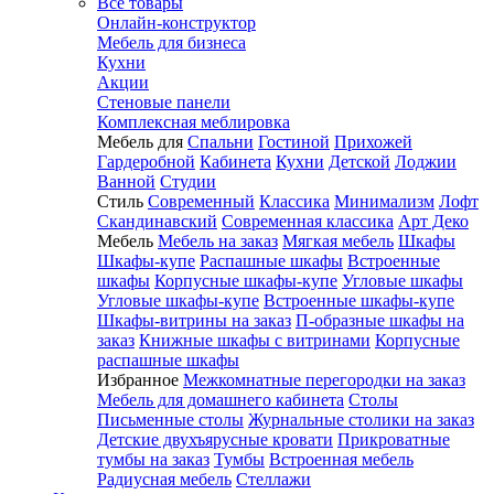
Все товары
Онлайн-конструктор
Мебель для бизнеса
Кухни
Акции
Стеновые панели
Комплексная меблировка
Мебель для
Спальни
Гостиной
Прихожей
Гардеробной
Кабинета
Кухни
Детской
Лоджии
Ванной
Студии
Стиль
Современный
Классика
Минимализм
Лофт
Скандинавский
Современная классика
Арт Деко
Мебель
Мебель на заказ
Мягкая мебель
Шкафы
Шкафы-купе
Распашные шкафы
Встроенные
шкафы
Корпусные шкафы-купе
Угловые шкафы
Угловые шкафы-купе
Встроенные шкафы-купе
Шкафы-витрины на заказ
П-образные шкафы на
заказ
Книжные шкафы с витринами
Корпусные
распашные шкафы
Избранное
Межкомнатные перегородки на заказ
Мебель для домашнего кабинета
Столы
Письменные столы
Журнальные столики на заказ
Детские двухъярусные кровати
Прикроватные
тумбы на заказ
Тумбы
Встроенная мебель
Радиусная мебель
Стеллажи