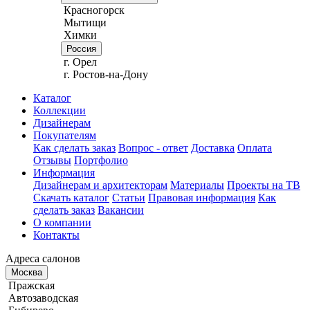
Красногорск
Мытищи
Химки
Россия
г. Орел
г. Ростов-на-Дону
Каталог
Коллекции
Дизайнерам
Покупателям
Как сделать заказ
Вопрос - ответ
Доставка
Оплата
Отзывы
Портфолио
Информация
Дизайнерам и архитекторам
Материалы
Проекты на ТВ
Скачать каталог
Статьи
Правовая информация
Как
сделать заказ
Вакансии
О компании
Контакты
Адреса салонов
Москва
Пражская
Автозаводская