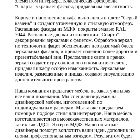
элементом интерьера. Классическая фрезеровка
"Спарта" украшает фасады, придавая им элегантность.
Корпус и наполнение шкафа выполнены в цвете "Серый
камень" и создают утонченную и стильную атмосферу.
Распашные фасады из МДФ, покрыты эмалью RAL
7044. Распашные дверки из коллекции "Cпарта"
декорированы зеркалами с фацетом. Обработка зеркал
по технологии фацет обеспечивает неотразимый блеск
зеркальных фасадов, и придаёт изделию более дорогой и
презентабельный вид. Преломление света в гранях
зеркал создает игру солнечного и комнатного света,
придавая шкафу особую изысканность. Зеркальные
изделия, размещенные в нишах, создают визуализацию
дополнительного пространства.
Наша компания предлагает мебель на заказ, учитывая
все ваши пожелания. Мы специализируемся на
дизайнерской мебели, изготовленной по
индивидуальным размерам. Мы также предлагаем
помощь в подборе стиля для интерьеров. Наша мебель
изготавливается из высококачественных материалов,
таких как ЛДСП Эггер и МДФ. Наши опытные
дизайнеры помогут воплотить ваши идеи, дополнив их
своим профессиональным взглядом. Результатом будет