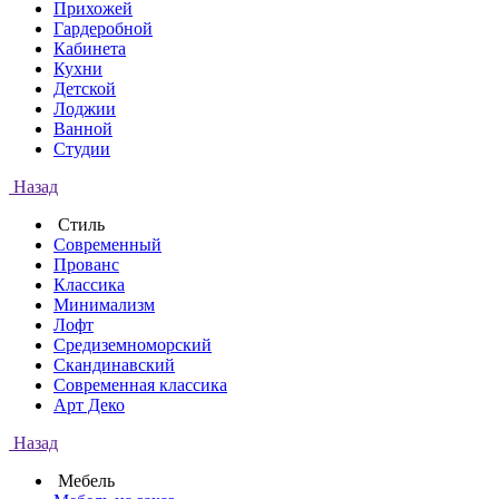
Прихожей
Гардеробной
Кабинета
Кухни
Детской
Лоджии
Ванной
Студии
Назад
Стиль
Современный
Прованс
Классика
Минимализм
Лофт
Средиземноморский
Скандинавский
Современная классика
Арт Деко
Назад
Мебель