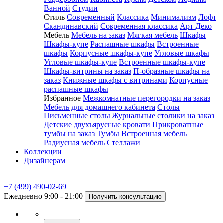
Ванной
Студии
Стиль
Современный
Классика
Минимализм
Лофт
Скандинавский
Современная классика
Арт Деко
Мебель
Мебель на заказ
Мягкая мебель
Шкафы
Шкафы-купе
Распашные шкафы
Встроенные
шкафы
Корпусные шкафы-купе
Угловые шкафы
Угловые шкафы-купе
Встроенные шкафы-купе
Шкафы-витрины на заказ
П-образные шкафы на
заказ
Книжные шкафы с витринами
Корпусные
распашные шкафы
Избранное
Межкомнатные перегородки на заказ
Мебель для домашнего кабинета
Столы
Письменные столы
Журнальные столики на заказ
Детские двухъярусные кровати
Прикроватные
тумбы на заказ
Тумбы
Встроенная мебель
Радиусная мебель
Стеллажи
Коллекции
Дизайнерам
+7 (499) 490-02-69
Ежедневно 9:00 - 21:00
Получить консультацию