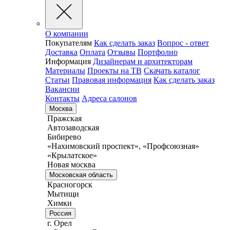
О компании
Покупателям
Как сделать заказ
Вопрос - ответ
Доставка
Оплата
Отзывы
Портфолио
Информация
Дизайнерам и архитекторам
Материалы
Проекты на ТВ
Скачать каталог
Статьи
Правовая информация
Как сделать заказ
Вакансии
Контакты
Адреса салонов
Москва
Пражская
Автозаводская
Бибирево
«Нахимовский проспект», «Профсоюзная»
«Крылатское»
Новая москва
Московская область
Красногорск
Мытищи
Химки
Россия
г. Орел