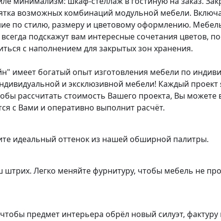
иле минимализм: шкаф-стеллаж в гостиную на заказ. За
есятка возможных комбинаций модульной мебели. Включ
ие по стилю, размеру и цветовому оформлению. Мебель
всегда подскажут вам интересные сочетания цветов, п
иться с наполнением для закрытых зон хранения.
йн" имеет богатый опыт изготовления мебели по индив
ндивидуальной и эксклюзивной мебели! Каждый проект
тобы рассчитать стоимость Вашего проекта, Вы можете 
ся с Вами и оперативно выполнит расчёт.
ите идеальный оттенок из нашей обширной палитры.
ш штрих. Легко меняйте фурнитуру, чтобы мебель не пр
чтобы предмет интерьера обрёл новый силуэт, фактуру 