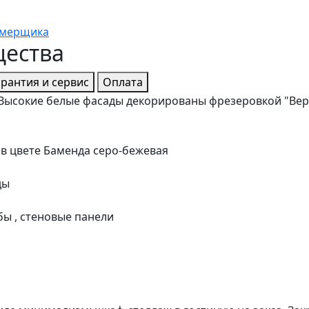
амерщика
щества
арантия и сервис
Оплата
Высокие белые фасады декорированы фрезеровкой "Вер
 в цвете Баменда серо-бежевая
ды
ы , стеновые панели