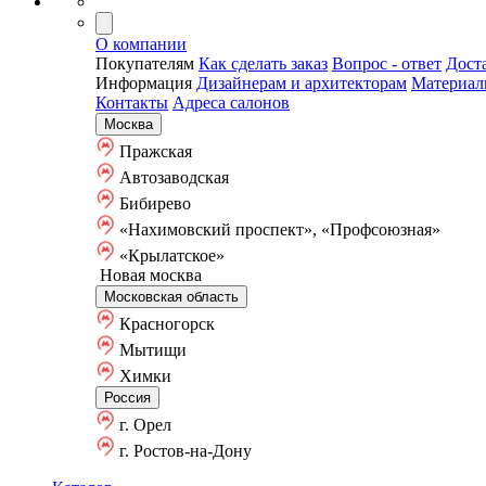
О компании
Покупателям
Как сделать заказ
Вопрос - ответ
Дост
Информация
Дизайнерам и архитекторам
Материа
Контакты
Адреса салонов
Москва
Пражская
Автозаводская
Бибирево
«Нахимовский проспект», «Профсоюзная»
«Крылатское»
Новая москва
Московская область
Красногорск
Мытищи
Химки
Россия
г. Орел
г. Ростов-на-Дону