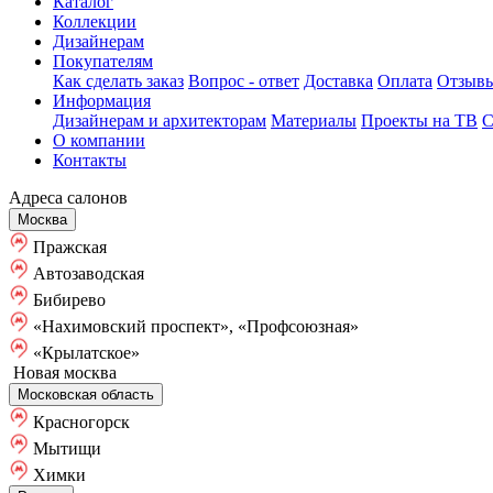
Каталог
Коллекции
Дизайнерам
Покупателям
Как сделать заказ
Вопрос - ответ
Доставка
Оплата
Отзыв
Информация
Дизайнерам и архитекторам
Материалы
Проекты на ТВ
С
О компании
Контакты
Адреса салонов
Москва
Пражская
Автозаводская
Бибирево
«Нахимовский проспект», «Профсоюзная»
«Крылатское»
Новая москва
Московская область
Красногорск
Мытищи
Химки