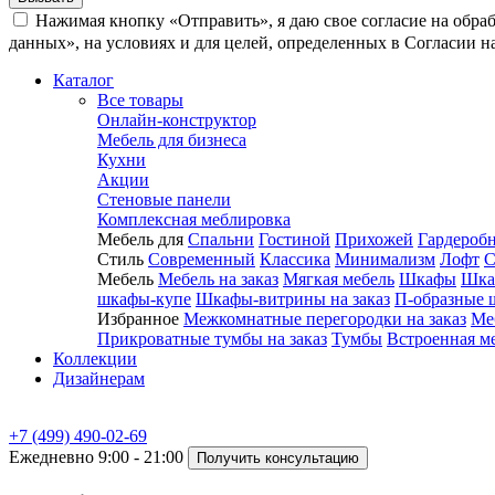
Нажимая кнопку «Отправить», я даю свое согласие на обра
данных», на условиях и для целей, определенных в Согласии 
Каталог
Все товары
Онлайн-конструктор
Мебель для бизнеса
Кухни
Акции
Стеновые панели
Комплексная меблировка
Мебель для
Спальни
Гостиной
Прихожей
Гардероб
Стиль
Современный
Классика
Минимализм
Лофт
С
Мебель
Мебель на заказ
Мягкая мебель
Шкафы
Шка
шкафы-купе
Шкафы-витрины на заказ
П-образные 
Избранное
Межкомнатные перегородки на заказ
Ме
Прикроватные тумбы на заказ
Тумбы
Встроенная м
Коллекции
Дизайнерам
+7 (499) 490-02-69
Ежедневно 9:00 - 21:00
Получить консультацию