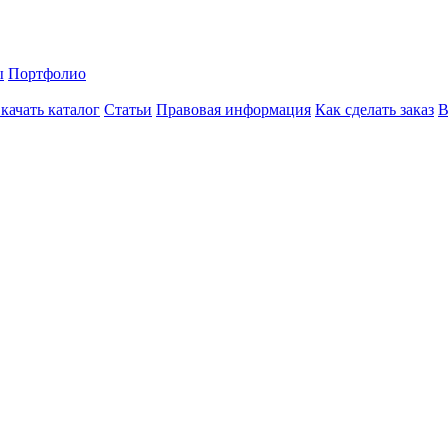
ы
Портфолио
качать каталог
Статьи
Правовая информация
Как сделать заказ
В