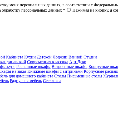
ботку моих персональных данных, в соответствии с Федеральны
на обработку персональных данных *
Нажимая на кнопку, я с
ной
Кабинета
Кухни
Детской
Лоджии
Ванной
Студии
кандинавский
Современная классика
Арт Деко
фы-купе
Распашные шкафы
Встроенные шкафы
Корпусные шка
шкафы на заказ
Книжные шкафы с витринами
Корпусные распа
бель для домашнего кабинета
Столы
Письменные столы
Журналь
ебель
Радиусная мебель
Стеллажи