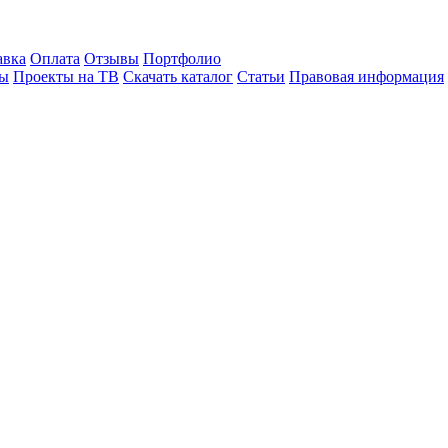
авка
Оплата
Отзывы
Портфолио
лы
Проекты на ТВ
Скачать каталог
Статьи
Правовая информация