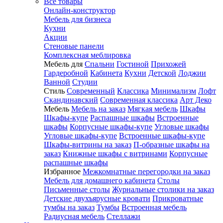
Все товары
Онлайн-конструктор
Мебель для бизнеса
Кухни
Акции
Стеновые панели
Комплексная меблировка
Мебель для
Спальни
Гостиной
Прихожей
Гардеробной
Кабинета
Кухни
Детской
Лоджии
Ванной
Студии
Стиль
Современный
Классика
Минимализм
Лофт
Скандинавский
Современная классика
Арт Деко
Мебель
Мебель на заказ
Мягкая мебель
Шкафы
Шкафы-купе
Распашные шкафы
Встроенные
шкафы
Корпусные шкафы-купе
Угловые шкафы
Угловые шкафы-купе
Встроенные шкафы-купе
Шкафы-витрины на заказ
П-образные шкафы на
заказ
Книжные шкафы с витринами
Корпусные
распашные шкафы
Избранное
Межкомнатные перегородки на заказ
Мебель для домашнего кабинета
Столы
Письменные столы
Журнальные столики на заказ
Детские двухъярусные кровати
Прикроватные
тумбы на заказ
Тумбы
Встроенная мебель
Радиусная мебель
Стеллажи