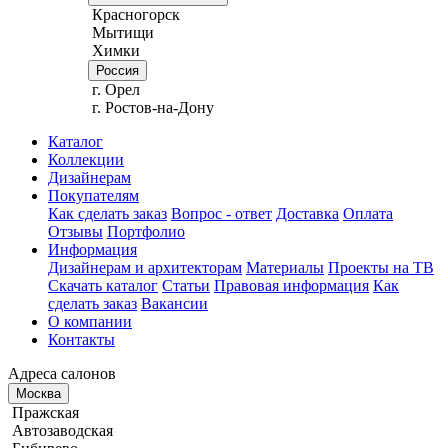
Красногорск
Мытищи
Химки
Россия
г. Орел
г. Ростов-на-Дону
Каталог
Коллекции
Дизайнерам
Покупателям
Как сделать заказ
Вопрос - ответ
Доставка
Оплата
Отзывы
Портфолио
Информация
Дизайнерам и архитекторам
Материалы
Проекты на ТВ
Скачать каталог
Статьи
Правовая информация
Как
сделать заказ
Вакансии
О компании
Контакты
Адреса салонов
Москва
Пражская
Автозаводская