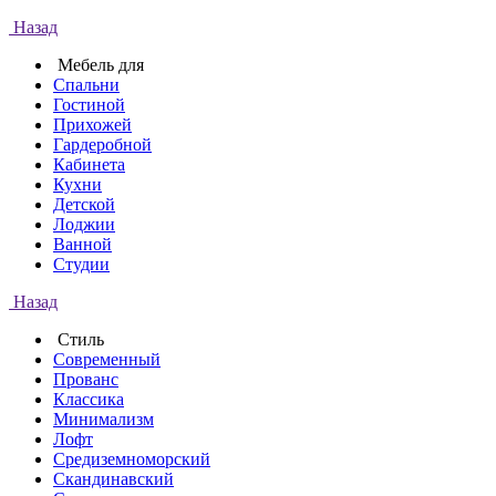
Назад
Мебель для
Спальни
Гостиной
Прихожей
Гардеробной
Кабинета
Кухни
Детской
Лоджии
Ванной
Студии
Назад
Стиль
Современный
Прованс
Классика
Минимализм
Лофт
Средиземноморский
Скандинавский