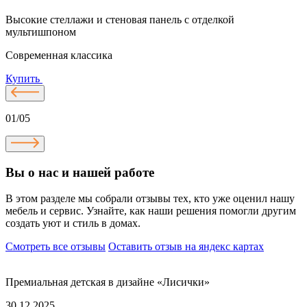
Высокие стеллажи и стеновая панель с отделкой
Д
мультишпоном
Современная классика
Купить
01/05
Вы о нас и нашей работе
В этом разделе мы собрали отзывы тех, кто уже оценил нашу
мебель и сервис. Узнайте, как наши решения помогли другим
создать уют и стиль в домах.
Смотреть все отзывы
Оставить отзыв на яндекс картах
Премиальная детская в дизайне «Лисички»
30.12.2025