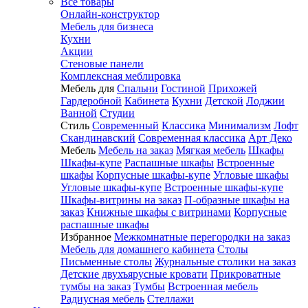
Все товары
Онлайн-конструктор
Мебель для бизнеса
Кухни
Акции
Стеновые панели
Комплексная меблировка
Мебель для
Спальни
Гостиной
Прихожей
Гардеробной
Кабинета
Кухни
Детской
Лоджии
Ванной
Студии
Стиль
Современный
Классика
Минимализм
Лофт
Скандинавский
Современная классика
Арт Деко
Мебель
Мебель на заказ
Мягкая мебель
Шкафы
Шкафы-купе
Распашные шкафы
Встроенные
шкафы
Корпусные шкафы-купе
Угловые шкафы
Угловые шкафы-купе
Встроенные шкафы-купе
Шкафы-витрины на заказ
П-образные шкафы на
заказ
Книжные шкафы с витринами
Корпусные
распашные шкафы
Избранное
Межкомнатные перегородки на заказ
Мебель для домашнего кабинета
Столы
Письменные столы
Журнальные столики на заказ
Детские двухъярусные кровати
Прикроватные
тумбы на заказ
Тумбы
Встроенная мебель
Радиусная мебель
Стеллажи