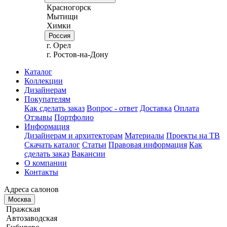
Красногорск
Мытищи
Химки
Россия
г. Орел
г. Ростов-на-Дону
Каталог
Коллекции
Дизайнерам
Покупателям
Как сделать заказ
Вопрос - ответ
Доставка
Оплата
Отзывы
Портфолио
Информация
Дизайнерам и архитекторам
Материалы
Проекты на ТВ
Скачать каталог
Статьи
Правовая информация
Как
сделать заказ
Вакансии
О компании
Контакты
Адреса салонов
Москва
Пражская
Автозаводская