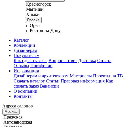
Красногорск
Мытищи
Химки
Россия
г. Орел
г. Ростов-на-Дону
Каталог
Коллекции
Дизайнерам
Покупателям
Как сделать заказ
Вопрос - ответ
Доставка
Оплата
Отзывы
Портфолио
Информация
Дизайнерам и архитекторам
Материалы
Проекты на ТВ
Скачать каталог
Статьи
Правовая информация
Как
сделать заказ
Вакансии
О компании
Контакты
Адреса салонов
Москва
Пражская
Автозаводская