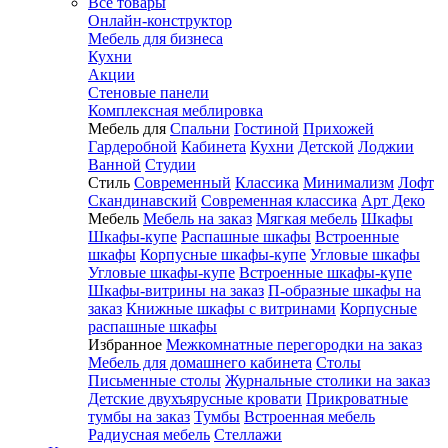
Все товары
Онлайн-конструктор
Мебель для бизнеса
Кухни
Акции
Стеновые панели
Комплексная меблировка
Мебель для
Спальни
Гостиной
Прихожей
Гардеробной
Кабинета
Кухни
Детской
Лоджии
Ванной
Студии
Стиль
Современный
Классика
Минимализм
Лофт
Скандинавский
Современная классика
Арт Деко
Мебель
Мебель на заказ
Мягкая мебель
Шкафы
Шкафы-купе
Распашные шкафы
Встроенные
шкафы
Корпусные шкафы-купе
Угловые шкафы
Угловые шкафы-купе
Встроенные шкафы-купе
Шкафы-витрины на заказ
П-образные шкафы на
заказ
Книжные шкафы с витринами
Корпусные
распашные шкафы
Избранное
Межкомнатные перегородки на заказ
Мебель для домашнего кабинета
Столы
Письменные столы
Журнальные столики на заказ
Детские двухъярусные кровати
Прикроватные
тумбы на заказ
Тумбы
Встроенная мебель
Радиусная мебель
Стеллажи