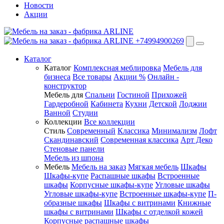
Новости
Акции
+74994900269
Каталог
Каталог
Комплексная меблировка
Мебель для
бизнеса
Все товары
Акции %
Онлайн -
конструктор
Мебель для
Спальни
Гостиной
Прихожей
Гардеробной
Кабинета
Кухни
Детской
Лоджии
Ванной
Студии
Коллекции
Все коллекции
Стиль
Современный
Классика
Минимализм
Лофт
Скандинавский
Современная классика
Арт Деко
Стеновые панели
Мебель из шпона
Мебель
Мебель на заказ
Мягкая мебель
Шкафы
Шкафы-купе
Распашные шкафы
Встроенные
шкафы
Корпусные шкафы-купе
Угловые шкафы
Угловые шкафы-купе
Встроенные шкафы-купе
П-
образные шкафы
Шкафы с витринами
Книжные
шкафы с витринами
Шкафы c отделкой кожей
Корпусные распашные шкафы