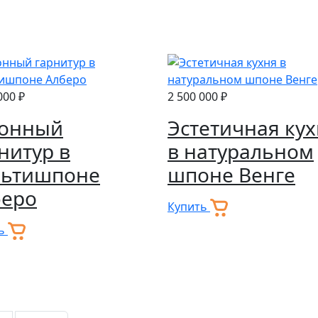
000 ₽
2 500 000 ₽
хонный
Эстетичная ку
нитур в
в натуральном
льтишпоне
шпоне Венге
беро
Купить
ть