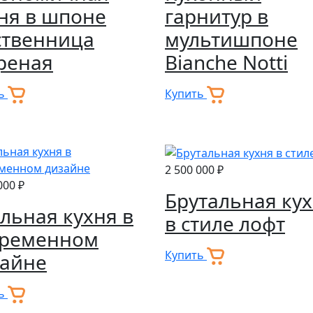
ня в шпоне
гарнитур в
ственница
мультишпоне
реная
Bianche Notti
ть
Купить
2 500 000 ₽
000 ₽
Брутальная ку
льная кухня в
в стиле лофт
временном
Купить
зайне
ть