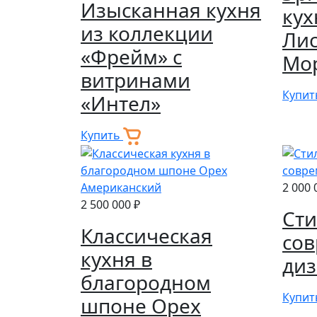
Изысканная кухня
кух
из коллекции
Ли
«Фрейм» с
Мо
витринами
Купи
«Интел»
Купить
2 000 
2 500 000 ₽
Сти
Классическая
со
кухня в
ди
благородном
Купи
шпоне Орех