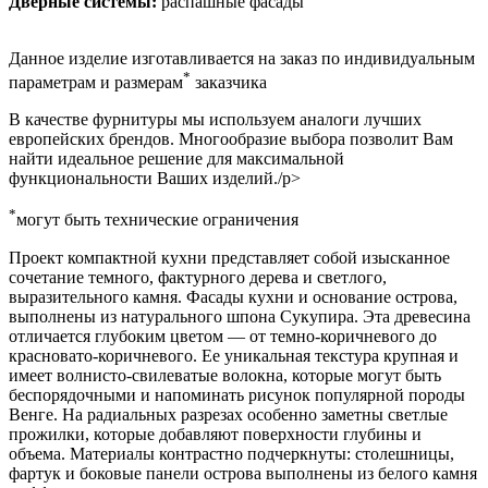
Дверные системы:
распашные фасады
Данное изделие изготавливается на заказ по индивидуальным
*
параметрам и размерам
заказчика
В качестве фурнитуры мы используем аналоги лучших
европейских брендов. Многообразие выбора позволит Вам
найти идеальное решение для максимальной
функциональности Ваших изделий./p>
*
могут быть технические ограничения
Проект компактной кухни представляет собой изысканное
сочетание темного, фактурного дерева и светлого,
выразительного камня. Фасады кухни и основание острова,
выполнены из натурального шпона Сукупира. Эта древесина
отличается глубоким цветом — от темно-коричневого до
красновато-коричневого. Ее уникальная текстура крупная и
имеет волнисто-свилеватые волокна, которые могут быть
беспорядочными и напоминать рисунок популярной породы
Венге. На радиальных разрезах особенно заметны светлые
прожилки, которые добавляют поверхности глубины и
объема. Материалы контрастно подчеркнуты: столешницы,
фартук и боковые панели острова выполнены из белого камня