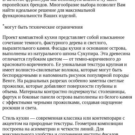
европейских брендов. Многообразие выбора позволит Вам
найти идеальное решение для максимальной
функциональности Ваших изделий.
*
могут быть технические ограничения
Проект компактной кухни представляет собой изысканное
сочетание темного, фактурного дерева и светлого,
выразительного камня. Фасады кухни и основание острова,
выполнены из натурального шпона Сукупира. Эта древесина
отличается глубоким цветом — от темно-коричневого до
красновато-коричневого. Ее уникальная текстура крупная и
имеет волнисто-свилеватые волокна, которые могут быть
беспорядочными и напоминать рисунок популярной породы
Венге. На радиальных разрезах особенно заметны светлые
прожилки, которые добавляют поверхности глубины и
объема. Материалы контрастно подчеркнуты: столешницы,
фартук и боковые панели острова выполнены из белого камня
с эффектными черными прожилками, создавая ощущение
роскоши и света.
Стиль кухни — современная классика или контемпорари с
акцентом на природные текстуры. Геометрия композиции
построена на асимметрии и четкости линий. Для
максимального удобства и сохранения чистоты фасадов