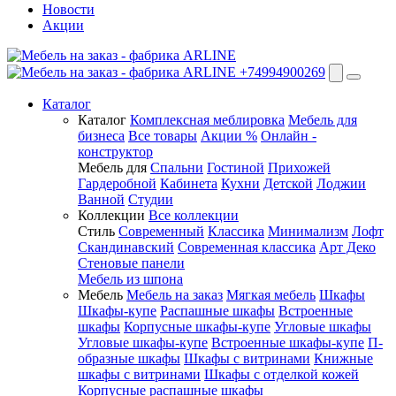
Новости
Акции
+74994900269
Каталог
Каталог
Комплексная меблировка
Мебель для
бизнеса
Все товары
Акции %
Онлайн -
конструктор
Мебель для
Спальни
Гостиной
Прихожей
Гардеробной
Кабинета
Кухни
Детской
Лоджии
Ванной
Студии
Коллекции
Все коллекции
Стиль
Современный
Классика
Минимализм
Лофт
Скандинавский
Современная классика
Арт Деко
Стеновые панели
Мебель из шпона
Мебель
Мебель на заказ
Мягкая мебель
Шкафы
Шкафы-купе
Распашные шкафы
Встроенные
шкафы
Корпусные шкафы-купе
Угловые шкафы
Угловые шкафы-купе
Встроенные шкафы-купе
П-
образные шкафы
Шкафы с витринами
Книжные
шкафы с витринами
Шкафы c отделкой кожей
Корпусные распашные шкафы