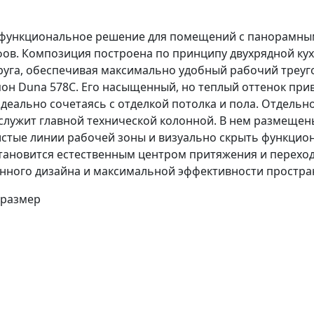
 функциональное решение для помещений с панорамным 
в. Композиция построена по принципу двухрядной кухн
друга, обеспечивая максимально удобный рабочий треу
он Duna 578C. Его насыщенный, но теплый оттенок при
деально сочетаясь с отделкой потолка и пола. Отдель
служит главной технической колонной. В нем размещен
истые линии рабочей зоны и визуально скрыть функцио
ановится естественным центром притяжения и переходо
нного дизайна и максимальной эффективности простра
 размер