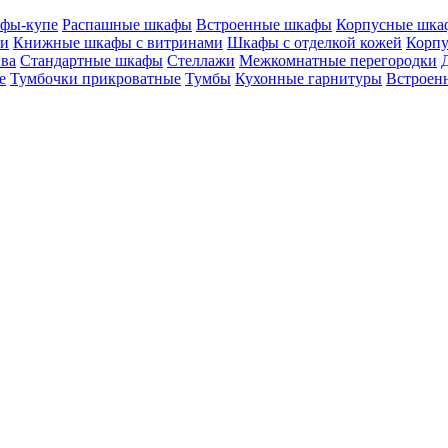
фы-купе
Распашные шкафы
Встроенные шкафы
Корпусные шка
ми
Книжные шкафы с витринами
Шкафы c отделкой кожей
Корпу
ива
Стандартные шкафы
Стеллажи
Межкомнатные перегородки
е
Тумбочки прикроватные
Тумбы
Кухонные гарнитуры
Встроенн