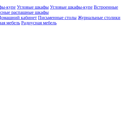
фы-купе
Угловые шкафы
Угловые шкафы-купе
Встроенные
сные распашные шкафы
Домашний кабинет
Письменные столы
Журнальные столики
ая мебель
Радиусная мебель