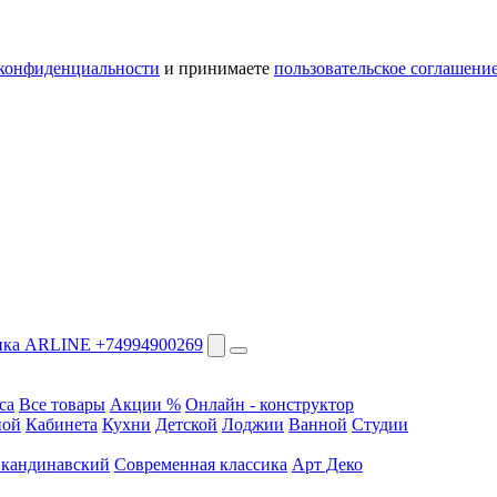
конфиденциальности
и принимаете
пользовательское соглашени
+74994900269
са
Все товары
Акции %
Онлайн - конструктор
ной
Кабинета
Кухни
Детской
Лоджии
Ванной
Студии
кандинавский
Современная классика
Арт Деко