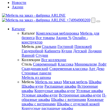
Новости
Акции
+74994900269
Каталог
Каталог
Комплексная меблировка
Мебель для
бизнеса
Все товары
Акции %
Онлайн -
конструктор
Мебель для
Спальни
Гостиной
Прихожей
Гардеробной
Кабинета
Кухни
Детской
Лоджии
Ванной
Студии
Коллекции
Все коллекции
Стиль
Современный
Классика
Минимализм
Лофт
Скандинавский
Современная классика
Арт Деко
Стеновые панели
Мебель из шпона
Мебель
Мебель на заказ
Мягкая мебель
Шкафы
Шкафы-купе
Распашные шкафы
Встроенные
шкафы
Корпусные шкафы-купе
Угловые шкафы
Угловые шкафы-купе
Встроенные шкафы-купе
П-
образные шкафы
Шкафы с витринами
Книжные
шкафы с витринами
Шкафы c отделкой кожей
Корпусные распашные шкафы