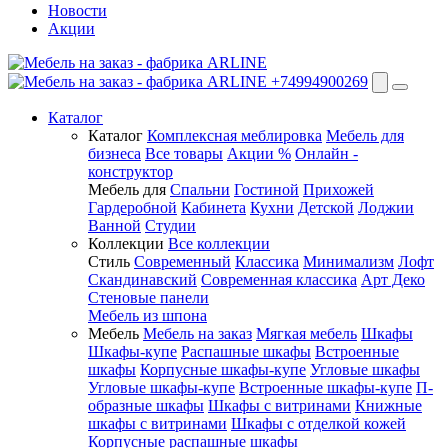
Новости
Акции
+74994900269
Каталог
Каталог
Комплексная меблировка
Мебель для
бизнеса
Все товары
Акции %
Онлайн -
конструктор
Мебель для
Спальни
Гостиной
Прихожей
Гардеробной
Кабинета
Кухни
Детской
Лоджии
Ванной
Студии
Коллекции
Все коллекции
Стиль
Современный
Классика
Минимализм
Лофт
Скандинавский
Современная классика
Арт Деко
Стеновые панели
Мебель из шпона
Мебель
Мебель на заказ
Мягкая мебель
Шкафы
Шкафы-купе
Распашные шкафы
Встроенные
шкафы
Корпусные шкафы-купе
Угловые шкафы
Угловые шкафы-купе
Встроенные шкафы-купе
П-
образные шкафы
Шкафы с витринами
Книжные
шкафы с витринами
Шкафы c отделкой кожей
Корпусные распашные шкафы