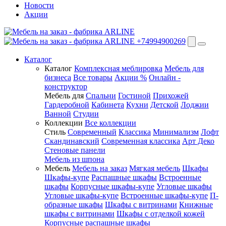
Новости
Акции
+74994900269
Каталог
Каталог
Комплексная меблировка
Мебель для
бизнеса
Все товары
Акции %
Онлайн -
конструктор
Мебель для
Спальни
Гостиной
Прихожей
Гардеробной
Кабинета
Кухни
Детской
Лоджии
Ванной
Студии
Коллекции
Все коллекции
Стиль
Современный
Классика
Минимализм
Лофт
Скандинавский
Современная классика
Арт Деко
Стеновые панели
Мебель из шпона
Мебель
Мебель на заказ
Мягкая мебель
Шкафы
Шкафы-купе
Распашные шкафы
Встроенные
шкафы
Корпусные шкафы-купе
Угловые шкафы
Угловые шкафы-купе
Встроенные шкафы-купе
П-
образные шкафы
Шкафы с витринами
Книжные
шкафы с витринами
Шкафы c отделкой кожей
Корпусные распашные шкафы