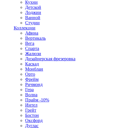
Кухни
Детской
Лоджии
Ванной
Студии
Коллекции
Афина
Вертикаль
Вега
Спарта
Жалюзи
Дизайнерская фрезеровка
Каскад
Монблан
Орто
Фрейм
Ричмонд
Гера
Волна
Прайм -10%
Интел
Грейт
Бостон
Оксфорд
Дуглас