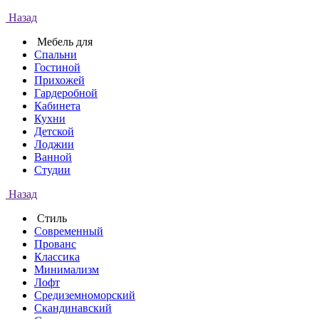
Назад
Мебель для
Спальни
Гостиной
Прихожей
Гардеробной
Кабинета
Кухни
Детской
Лоджии
Ванной
Студии
Назад
Стиль
Современный
Прованс
Классика
Минимализм
Лофт
Средиземноморский
Скандинавский