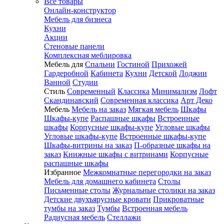
Все товары
Онлайн-конструктор
Мебель для бизнеса
Кухни
Акции
Стеновые панели
Комплексная меблировка
Мебель для
Спальни
Гостиной
Прихожей
Гардеробной
Кабинета
Кухни
Детской
Лоджии
Ванной
Студии
Стиль
Современный
Классика
Минимализм
Лофт
Скандинавский
Современная классика
Арт Деко
Мебель
Мебель на заказ
Мягкая мебель
Шкафы
Шкафы-купе
Распашные шкафы
Встроенные
шкафы
Корпусные шкафы-купе
Угловые шкафы
Угловые шкафы-купе
Встроенные шкафы-купе
Шкафы-витрины на заказ
П-образные шкафы на
заказ
Книжные шкафы с витринами
Корпусные
распашные шкафы
Избранное
Межкомнатные перегородки на заказ
Мебель для домашнего кабинета
Столы
Письменные столы
Журнальные столики на заказ
Детские двухъярусные кровати
Прикроватные
тумбы на заказ
Тумбы
Встроенная мебель
Радиусная мебель
Стеллажи