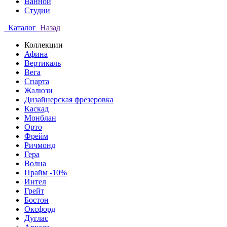
Ванной
Студии
Каталог
Назад
Коллекции
Афина
Вертикаль
Вега
Спарта
Жалюзи
Дизайнерская фрезеровка
Каскад
Монблан
Орто
Фрейм
Ричмонд
Гера
Волна
Прайм -10%
Интел
Грейт
Бостон
Оксфорд
Дуглас