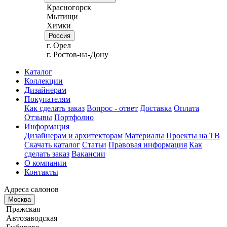
Красногорск
Мытищи
Химки
Россия
г. Орел
г. Ростов-на-Дону
Каталог
Коллекции
Дизайнерам
Покупателям
Как сделать заказ
Вопрос - ответ
Доставка
Оплата
Отзывы
Портфолио
Информация
Дизайнерам и архитекторам
Материалы
Проекты на ТВ
Скачать каталог
Статьи
Правовая информация
Как
сделать заказ
Вакансии
О компании
Контакты
Адреса салонов
Москва
Пражская
Автозаводская