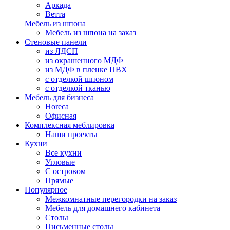
Аркада
Ветта
Мебель из шпона
Мебель из шпона на заказ
Стеновые панели
из ЛДСП
из окрашенного МДФ
из МДФ в пленке ПВХ
с отделкой шпоном
с отделкой тканью
Мебель для бизнеса
Horeca
Офисная
Комплексная меблировка
Наши проекты
Кухни
Все кухни
Угловые
С островом
Прямые
Популярное
Межкомнатные перегородки на заказ
Мебель для домашнего кабинета
Столы
Письменные столы