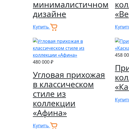
минималистичном
ко
дизайне
«Ве
Купить
Купи
458 00
480 000 ₽
При
Угловая прихожая
ко
в классическом
«Ка
стиле из
Купи
коллекции
«Афина»
Купить