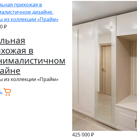
0 ₽
ильная
хожая в
нималистичном
зайне
 из коллекции «Прайм»
ть
425 000 ₽