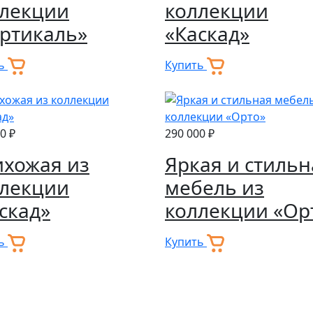
ллекции
коллекции
ртикаль»
«Каскад»
ть
Купить
0 ₽
290 000 ₽
хожая из
Яркая и стильн
ллекции
мебель из
скад»
коллекции «Ор
ть
Купить