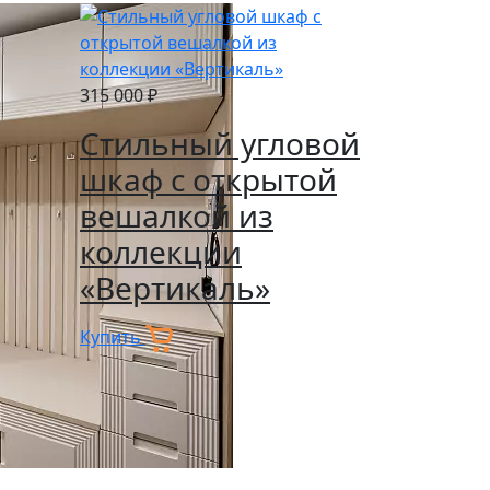
315 000 ₽
Стильный угловой
шкаф с открытой
вешалкой из
коллекции
«Вертикаль»
Купить