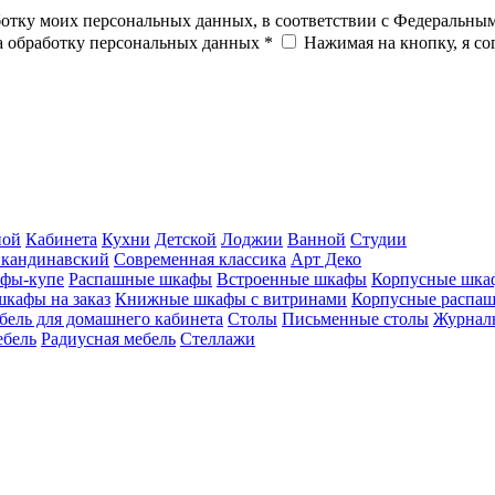
ботку моих персональных данных, в соответствии с Федеральны
на обработку персональных данных *
Нажимая на кнопку, я с
ной
Кабинета
Кухни
Детской
Лоджии
Ванной
Студии
кандинавский
Современная классика
Арт Деко
фы-купе
Распашные шкафы
Встроенные шкафы
Корпусные шка
шкафы на заказ
Книжные шкафы с витринами
Корпусные распа
бель для домашнего кабинета
Столы
Письменные столы
Журналь
ебель
Радиусная мебель
Стеллажи