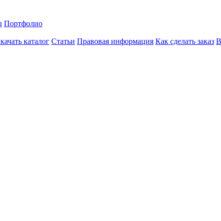
ы
Портфолио
качать каталог
Статьи
Правовая информация
Как сделать заказ
В