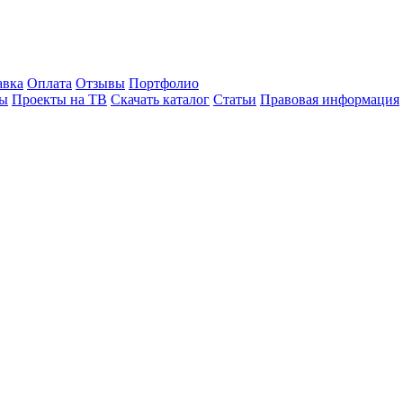
авка
Оплата
Отзывы
Портфолио
лы
Проекты на ТВ
Скачать каталог
Статьи
Правовая информация