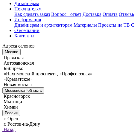
Дизайнерам
Покупателям
Как сделать заказ
Вопрос - ответ
Доставка
Оплата
Отзыв
Информация
Дизайнерам и архитекторам
Материалы
Проекты на ТВ
С
О компании
Контакты
Адреса салонов
Москва
Пражская
Автозаводская
Бибирево
«Нахимовский проспект», «Профсоюзная»
«Крылатское»
Новая москва
Московская область
Красногорск
Мытищи
Химки
Россия
г. Орел
г. Ростов-на-Дону
Назад