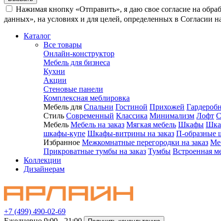
Нажимая кнопку «Отправить», я даю свое согласие на обра
данных», на условиях и для целей, определенных в Согласии 
Каталог
Все товары
Онлайн-конструктор
Мебель для бизнеса
Кухни
Акции
Стеновые панели
Комплексная меблировка
Мебель для
Спальни
Гостиной
Прихожей
Гардероб
Стиль
Современный
Классика
Минимализм
Лофт
С
Мебель
Мебель на заказ
Мягкая мебель
Шкафы
Шка
шкафы-купе
Шкафы-витрины на заказ
П-образные 
Избранное
Межкомнатные перегородки на заказ
Ме
Прикроватные тумбы на заказ
Тумбы
Встроенная м
Коллекции
Дизайнерам
+7 (499) 490-02-69
Ежедневно 9:00 - 21:00