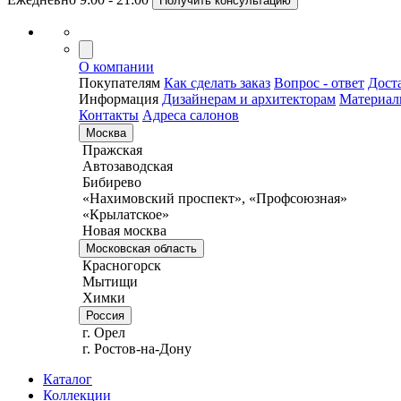
Получить консультацию
О компании
Покупателям
Как сделать заказ
Вопрос - ответ
Дост
Информация
Дизайнерам и архитекторам
Материа
Контакты
Адреса салонов
Москва
Пражская
Автозаводская
Бибирево
«Нахимовский проспект», «Профсоюзная»
«Крылатское»
Новая москва
Московская область
Красногорск
Мытищи
Химки
Россия
г. Орел
г. Ростов-на-Дону
Каталог
Коллекции