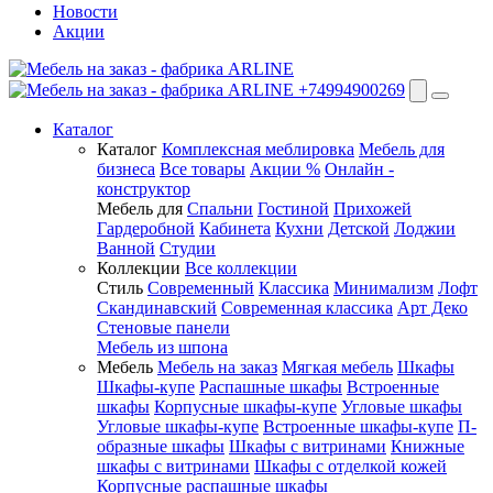
Новости
Акции
+74994900269
Каталог
Каталог
Комплексная меблировка
Мебель для
бизнеса
Все товары
Акции %
Онлайн -
конструктор
Мебель для
Спальни
Гостиной
Прихожей
Гардеробной
Кабинета
Кухни
Детской
Лоджии
Ванной
Студии
Коллекции
Все коллекции
Стиль
Современный
Классика
Минимализм
Лофт
Скандинавский
Современная классика
Арт Деко
Стеновые панели
Мебель из шпона
Мебель
Мебель на заказ
Мягкая мебель
Шкафы
Шкафы-купе
Распашные шкафы
Встроенные
шкафы
Корпусные шкафы-купе
Угловые шкафы
Угловые шкафы-купе
Встроенные шкафы-купе
П-
образные шкафы
Шкафы с витринами
Книжные
шкафы с витринами
Шкафы c отделкой кожей
Корпусные распашные шкафы