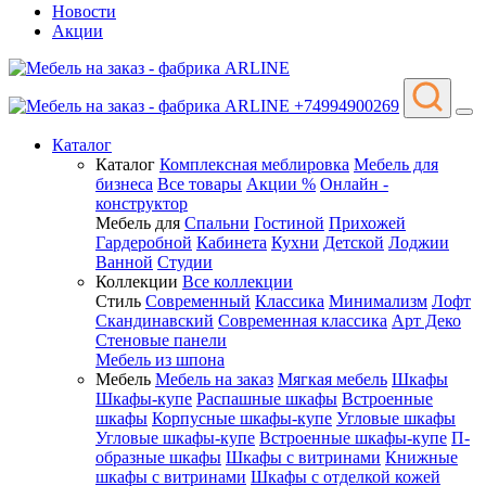
Новости
Акции
+74994900269
Каталог
Каталог
Комплексная меблировка
Мебель для
бизнеса
Все товары
Акции %
Онлайн -
конструктор
Мебель для
Спальни
Гостиной
Прихожей
Гардеробной
Кабинета
Кухни
Детской
Лоджии
Ванной
Студии
Коллекции
Все коллекции
Стиль
Современный
Классика
Минимализм
Лофт
Скандинавский
Современная классика
Арт Деко
Стеновые панели
Мебель из шпона
Мебель
Мебель на заказ
Мягкая мебель
Шкафы
Шкафы-купе
Распашные шкафы
Встроенные
шкафы
Корпусные шкафы-купе
Угловые шкафы
Угловые шкафы-купе
Встроенные шкафы-купе
П-
образные шкафы
Шкафы с витринами
Книжные
шкафы с витринами
Шкафы c отделкой кожей