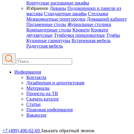
Корпусные распашные шкафы
Избранное
Диваны
Подоконники и панели из
массива
Стандартные шкафы
Стеллажи
Межкомнатные перегородки
Домашний кабинет
Письменные столы
Журнальные столики
Компьютерные столы
Кровати
Кровати
двухярусные
Тумбочки прикроватные
Тумбы
Кухонные гарнитуры
Встроенная мебель
Радиусная мебель
Информация
Контакты
Дизайнерам и архитекторам
Материалы
Проекты на ТВ
Скачать каталог
Статьи
Правовая информация
Вакансии
+7 (499) 490-02-69
Заказать обратный звонок