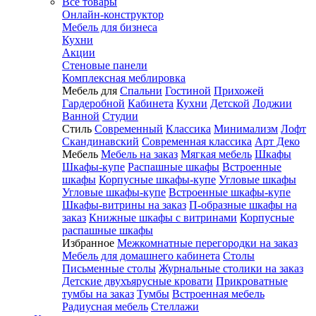
Все товары
Онлайн-конструктор
Мебель для бизнеса
Кухни
Акции
Стеновые панели
Комплексная меблировка
Мебель для
Спальни
Гостиной
Прихожей
Гардеробной
Кабинета
Кухни
Детской
Лоджии
Ванной
Студии
Стиль
Современный
Классика
Минимализм
Лофт
Скандинавский
Современная классика
Арт Деко
Мебель
Мебель на заказ
Мягкая мебель
Шкафы
Шкафы-купе
Распашные шкафы
Встроенные
шкафы
Корпусные шкафы-купе
Угловые шкафы
Угловые шкафы-купе
Встроенные шкафы-купе
Шкафы-витрины на заказ
П-образные шкафы на
заказ
Книжные шкафы с витринами
Корпусные
распашные шкафы
Избранное
Межкомнатные перегородки на заказ
Мебель для домашнего кабинета
Столы
Письменные столы
Журнальные столики на заказ
Детские двухъярусные кровати
Прикроватные
тумбы на заказ
Тумбы
Встроенная мебель
Радиусная мебель
Стеллажи