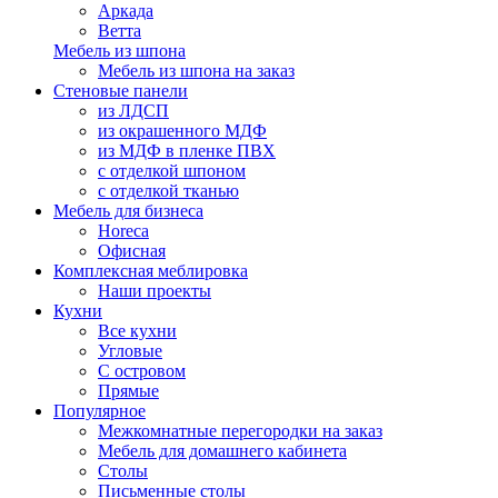
Аркада
Ветта
Мебель из шпона
Мебель из шпона на заказ
Стеновые панели
из ЛДСП
из окрашенного МДФ
из МДФ в пленке ПВХ
с отделкой шпоном
с отделкой тканью
Мебель для бизнеса
Horeca
Офисная
Комплексная меблировка
Наши проекты
Кухни
Все кухни
Угловые
С островом
Прямые
Популярное
Межкомнатные перегородки на заказ
Мебель для домашнего кабинета
Столы
Письменные столы