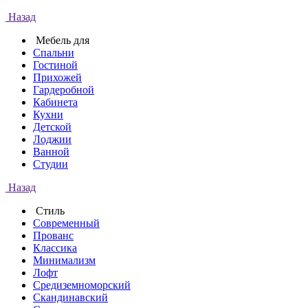
Назад
Мебель для
Спальни
Гостиной
Прихожей
Гардеробной
Кабинета
Кухни
Детской
Лоджии
Ванной
Студии
Назад
Стиль
Современный
Прованс
Классика
Минимализм
Лофт
Средиземноморский
Скандинавский