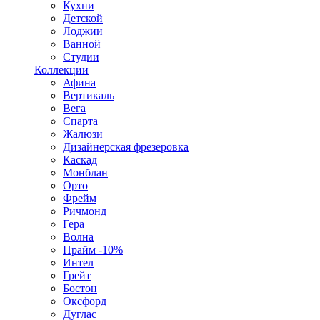
Кухни
Детской
Лоджии
Ванной
Студии
Коллекции
Афина
Вертикаль
Вега
Спарта
Жалюзи
Дизайнерская фрезеровка
Каскад
Монблан
Орто
Фрейм
Ричмонд
Гера
Волна
Прайм -10%
Интел
Грейт
Бостон
Оксфорд
Дуглас