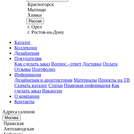
Красногорск
Мытищи
Химки
Россия
г. Орел
г. Ростов-на-Дону
Каталог
Коллекции
Дизайнерам
Покупателям
Как сделать заказ
Вопрос - ответ
Доставка
Оплата
Отзывы
Портфолио
Информация
Дизайнерам и архитекторам
Материалы
Проекты на ТВ
Скачать каталог
Статьи
Правовая информация
Как
сделать заказ
Вакансии
О компании
Контакты
Адреса салонов
Москва
Пражская
Автозаводская