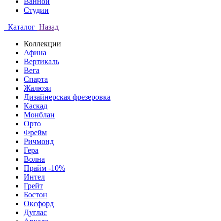
Ванной
Студии
Каталог
Назад
Коллекции
Афина
Вертикаль
Вега
Спарта
Жалюзи
Дизайнерская фрезеровка
Каскад
Монблан
Орто
Фрейм
Ричмонд
Гера
Волна
Прайм -10%
Интел
Грейт
Бостон
Оксфорд
Дуглас