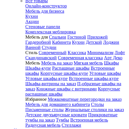
Все товары
Онлайн-конструктор
Мебель для бизнеса
Кухни
Акции
Стеновые панели
Комплексная меблировка
Мебель для
Спальни
Гостиной
Прихожей
Гардеробной
Кабинета
Кухни
Детской
Лоджии
Ванной
Студии
Стиль
Современный
Классика
Минимализм
Лофт
Скандинавский
Современная классика
Арт Деко
Мебель
Мебель на заказ
Мягкая мебель
Шкафы
Шкафы-купе
Распашные шкафы
Встроенные
шкафы
Корпусные шкафы-купе
Угловые шкафы
Угловые шкафы-купе
Встроенные шкафы-купе
Шкафы-витрины на заказ
П-образные шкафы на
заказ
Книжные шкафы с витринами
Корпусные
распашные шкафы
Избранное
Межкомнатные перегородки на заказ
Мебель для домашнего кабинета
Столы
Письменные столы
Журнальные столики на заказ
Детские двухъярусные кровати
Прикроватные
тумбы на заказ
Тумбы
Встроенная мебель
Радиусная мебель
Стеллажи