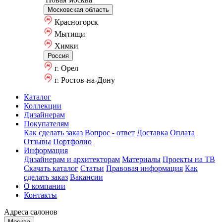
Московская область
Красногорск
Мытищи
Химки
Россия
г. Орел
г. Ростов-на-Дону
Каталог
Коллекции
Дизайнерам
Покупателям
Как сделать заказ
Вопрос - ответ
Доставка
Оплата
Отзывы
Портфолио
Информация
Дизайнерам и архитекторам
Материалы
Проекты на ТВ
Скачать каталог
Статьи
Правовая информация
Как
сделать заказ
Вакансии
О компании
Контакты
Адреса салонов
Москва