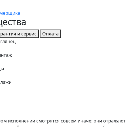
амерщика
щества
арантия и сервис
Оплата
 глянец
интаж
ды
ллажи
вом исполнении смотрятся совсем иначе: они отражают 