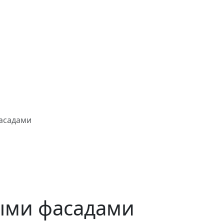
фасадами
выми фасадами