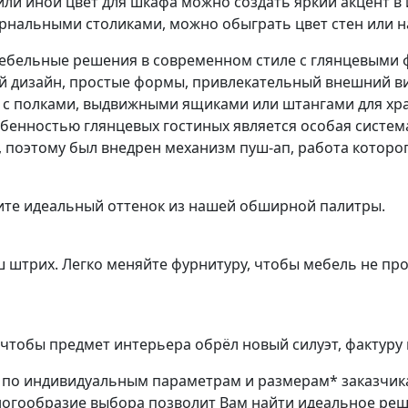
или иной цвет для шкафа можно создать яркий акцент в
урнальными столиками, можно обыграть цвет стен или 
ебельные решения в современном стиле с глянцевыми ф
й дизайн, простые формы, привлекательный внешний вид
с полками, выдвижными ящиками или штангами для хра
обенностью глянцевых гостиных является особая систе
, поэтому был внедрен механизм пуш-ап, работа которо
ите идеальный оттенок из нашей обширной палитры.
ш штрих. Легко меняйте фурнитуру, чтобы мебель не пр
чтобы предмет интерьера обрёл новый силуэт, фактуру 
з по индивидуальным параметрам и размерам* заказчик
ногообразие выбора позволит Вам найти идеальное ре