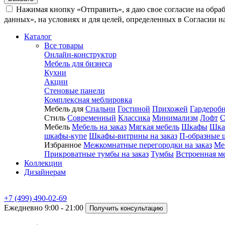
Нажимая кнопку «Отправить», я даю свое согласие на обра
данных», на условиях и для целей, определенных в Согласии 
Каталог
Все товары
Онлайн-конструктор
Мебель для бизнеса
Кухни
Акции
Стеновые панели
Комплексная меблировка
Мебель для
Спальни
Гостиной
Прихожей
Гардероб
Стиль
Современный
Классика
Минимализм
Лофт
С
Мебель
Мебель на заказ
Мягкая мебель
Шкафы
Шка
шкафы-купе
Шкафы-витрины на заказ
П-образные 
Избранное
Межкомнатные перегородки на заказ
Ме
Прикроватные тумбы на заказ
Тумбы
Встроенная м
Коллекции
Дизайнерам
+7 (499) 490-02-69
Ежедневно 9:00 - 21:00
Получить консультацию