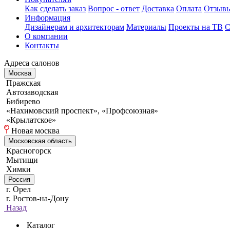
Как сделать заказ
Вопрос - ответ
Доставка
Оплата
Отзыв
Информация
Дизайнерам и архитекторам
Материалы
Проекты на ТВ
С
О компании
Контакты
Адреса салонов
Москва
Пражская
Автозаводская
Бибирево
«Нахимовский проспект», «Профсоюзная»
«Крылатское»
Новая москва
Московская область
Красногорск
Мытищи
Химки
Россия
г. Орел
г. Ростов-на-Дону
Назад
Каталог