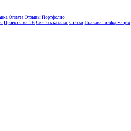
авка
Оплата
Отзывы
Портфолио
лы
Проекты на ТВ
Скачать каталог
Статьи
Правовая информация