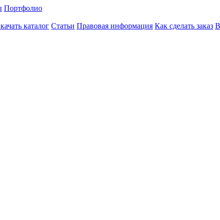
ы
Портфолио
качать каталог
Статьи
Правовая информация
Как сделать заказ
В