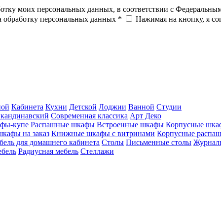
ботку моих персональных данных, в соответствии с Федеральны
на обработку персональных данных *
Нажимая на кнопку, я с
ной
Кабинета
Кухни
Детской
Лоджии
Ванной
Студии
кандинавский
Современная классика
Арт Деко
фы-купе
Распашные шкафы
Встроенные шкафы
Корпусные шка
шкафы на заказ
Книжные шкафы с витринами
Корпусные распа
бель для домашнего кабинета
Столы
Письменные столы
Журналь
ебель
Радиусная мебель
Стеллажи