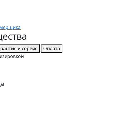
амерщика
щества
арантия и сервис
Оплата
езеровкой
ды