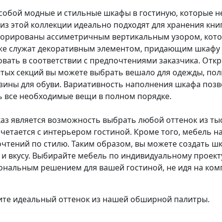
 собой модные и стильные шкафы в гостиную, которые н
из этой коллекции идеально подходят для хранения кни
екорированы ассиметричным вертикальным узором, кот
же служат декоративным элементом, придающим шкафу 
ать в соответствии с предпочтениями заказчика. Откр
ытых секций вы можете выбрать вешало для одежды, пол
рзины для обуви. Вариативность наполнения шкафа поз
ь все необходимые вещи в полном порядке.
аз является возможность выбрать любой оттенок из тыс
четается с интерьером гостиной. Кроме того, мебель на
тений по стилю. Таким образом, вы можете создать шк
и вкусу. Выбирайте мебель по индивидуальному проекту
ональным решением для вашей гостиной, не идя на ком
ите идеальный оттенок из нашей обширной палитры.