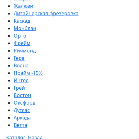
Жалюзи
Дизайнерская фрезеровка
Каскад
Монблан
Орто
Фрейм
Ричмонд
Гера
Волна
Прайм -10%
Интел
Грейт
Бостон
Оксфорд
Дуглас
Аркада
Ветта
Каталог
Назад