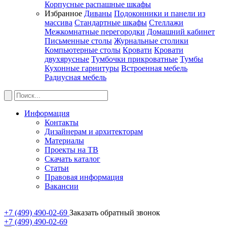
Корпусные распашные шкафы
Избранное
Диваны
Подоконники и панели из
массива
Стандартные шкафы
Стеллажи
Межкомнатные перегородки
Домашний кабинет
Письменные столы
Журнальные столики
Компьютерные столы
Кровати
Кровати
двухярусные
Тумбочки прикроватные
Тумбы
Кухонные гарнитуры
Встроенная мебель
Радиусная мебель
Информация
Контакты
Дизайнерам и архитекторам
Материалы
Проекты на ТВ
Скачать каталог
Статьи
Правовая информация
Вакансии
+7 (499) 490-02-69
Заказать обратный звонок
+7 (499) 490-02-69