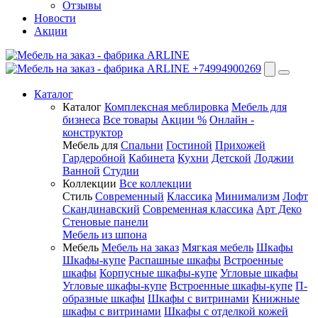
Отзывы
Новости
Акции
+74994900269
Каталог
Каталог
Комплексная меблировка
Мебель для
бизнеса
Все товары
Акции %
Онлайн -
конструктор
Мебель для
Спальни
Гостиной
Прихожей
Гардеробной
Кабинета
Кухни
Детской
Лоджии
Ванной
Студии
Коллекции
Все коллекции
Стиль
Современный
Классика
Минимализм
Лофт
Скандинавский
Современная классика
Арт Деко
Стеновые панели
Мебель из шпона
Мебель
Мебель на заказ
Мягкая мебель
Шкафы
Шкафы-купе
Распашные шкафы
Встроенные
шкафы
Корпусные шкафы-купе
Угловые шкафы
Угловые шкафы-купе
Встроенные шкафы-купе
П-
образные шкафы
Шкафы с витринами
Книжные
шкафы с витринами
Шкафы c отделкой кожей